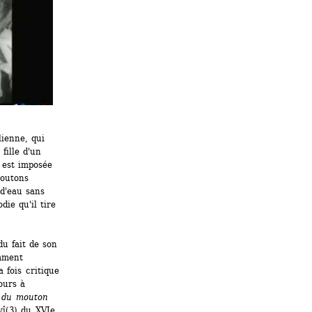
ienne, qui 
ille d'un 
est imposée 
outons 
d'eau sans 
ie qu'il tire 
u fait de son 
ment 
fois critique 
urs à 
 du mouton 
î(3) du XVIe 