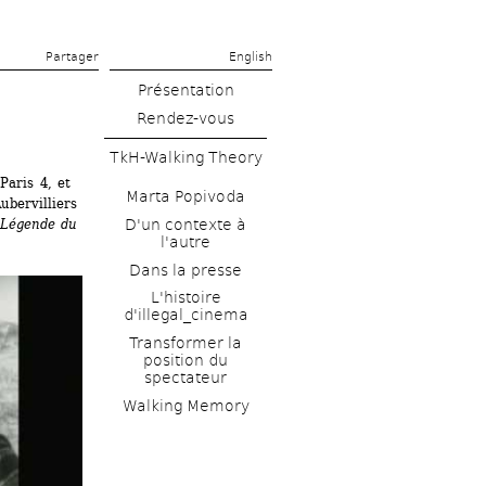
Partager 
English
Présentation
Rendez-vous
TkH-Walking Theory
aris 4, et 
Marta Popivoda
ervilliers 
D'un contexte à 
Légende du 
l'autre
Dans la presse
L'histoire 
d'illegal_cinema
Transformer la 
position du 
spectateur
Walking Memory