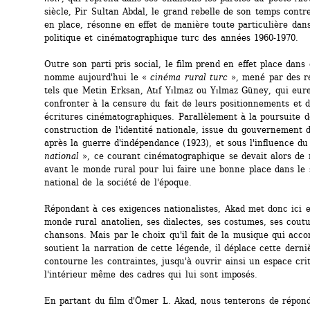
siècle, Pir Sultan Abdal, le grand rebelle de son temps contre
en place, résonne en effet de manière toute particulière dans
politique et cinématographique turc des années 1960-1970.
Outre son parti pris social, le film prend en effet place dans 
nomme aujourd'hui le « 
cinéma rural turc
», mené par des ré
tels que Metin Erksan, Atıf Yılmaz ou Yılmaz Güney, qui eure
confronter à la censure du fait de leurs positionnements et de
écritures cinématographiques. Parallèlement à la poursuite de
construction de l'identité nationale, issue du gouvernement d
après la guerre d'indépendance (1923), et sous l'influence du
national
», ce courant cinématographique se devait alors de 
avant le monde rural pour lui faire une bonne place dans le 
national de la société de l'époque. 
Répondant à ces exigences nationalistes, Akad met donc ici e
monde rural anatolien, ses dialectes, ses costumes, ses coutu
chansons. Mais par le choix qu'il fait de la musique qui acco
soutient la narration de cette légende, il déplace cette derniè
contourne les contraintes, jusqu'à ouvrir ainsi un espace crit
l'intérieur même des cadres qui lui sont imposés.
En partant du film d'Ömer L. Akad, nous tenterons de répond