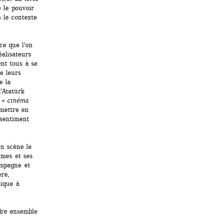
 le pouvoir 
 le contexte 
ce que l'on 
alisateurs 
nt tous à se 
 leurs 
 la 
'Atatürk 
 « 
cinéma 
mettre en 
sentiment 
n scène le 
mes et ses 
mpagne et 
re, 
ique à 
re ensemble 