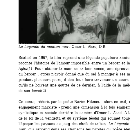
La Légende du mouton noir, 
Ömer L. Akad, D.R.
Réalisé en 1967, le film reprend une légende populaire anatol
raconte l'histoire de l'amour impossible entre un berger et la f
Agha
(1). Pour obtenir la main de sa bien-aimée, une épreuve 
au berger : après n'avoir donné que du sel à manger à ses m
pendant plusieurs jours, il doit leur faire traverser un cours 
qu'ils ne boivent une goutte de ce dernier, à l'aide de la mélod
de son 
kaval
(2).
Ce conte, réécrit par le poète Nazim Hikmet - alors en exil, d
engagement marxiste - prend une dimension à la fois éminem
symbolique et sociale derrière la caméra d'Ömer L. Akad. A la 
de la loi de la vendetta et du système féodal qui soumet toujo
l'époque les paysans au joug des chefs de tribus, 
La Légende
noir
, qui reprend dans ses chansons les paroles du poête Alev