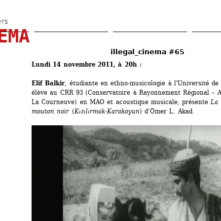
Aller 
au 
ers
EMA
contenu 
principal
illegal_cinema #65
Lundi 14 novembre 2011, à 20h :
Elif Balkir
, étudiante en ethno-musicologie à l'Université de P
élève au CRR 93 (Conservatoire à Rayonnement Régional – Aub
La Courneuve) en MAO et acoustique musicale, présente 
La 
mouton noir
(
Kızılırmak-Karakoyun
) d’Ömer L. Akad.