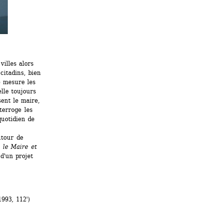
illes alors 
citadins, bien 
 mesure les 
lle toujours 
ent le maire, 
terroge les 
uotidien de 
tour de 
 le Maire et 
'un projet 
993, 112')