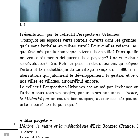
DR
Présentation (par le collectif 
Perspectives Urbaines
)
"Pourquoi les espaces verts sont-ils ouverts dans les grandes v
qu'ils sont barbelés en milieu rural? Pour quelles raisons les 
que fascinés par la campagne, vivent-ils en ville? Dans quelle
nouveaux bâtiments défigurent-ils le paysage? Une ville doit-e
se développer? Eric Rohmer pose ici des questions qui dépass
l'arbre et la médiathèque de ce village français en 1990: il in
aberrations qui jalonnent le développement, la gestion et le q
nos villes et villages, aujourd'hui encore.
Le collectif Perspectives Urbaines est animé par l'échange au
l'urbain sous tous ses angles, par tous ses habitants.
L'Arbre,
la Médiathèque
en est un bon support, autour des péripéties d
urbain porté par le politique."
---------------
+ film projeté +
L'Arbre, le maire et la médiathèque 
d'Eric Rohmer (France, 1
+ date +
t
Lundi 4 février