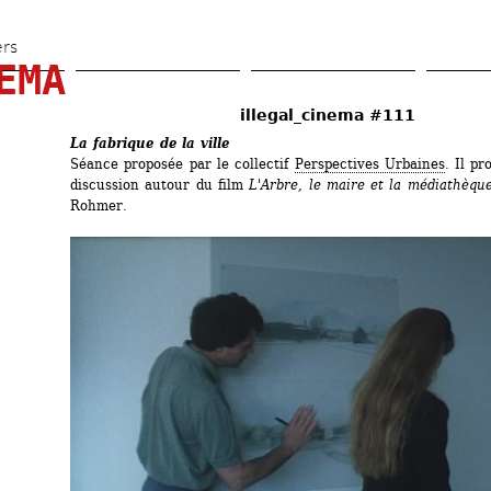
Aller 
au 
ers
EMA
contenu 
principal
illegal_cinema #111
La fabrique de la ville
Séance proposée par le collectif 
Perspectives Urbaines
. Il pr
discussion autour du film 
L'Arbre, le maire et la médiathèqu
Rohmer.