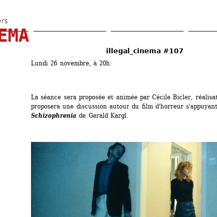
Aller 
au 
ers
EMA
contenu 
principal
illegal_cinema #107
Lundi 26 novembre, à 20h:
La séance sera proposée et animée par Cécile Bicler, réalisatr
proposera une discussion autour du film d'horreur s'appuyant 
Schizophrenia
de Gerald Kargl.