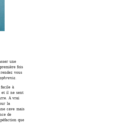
asser une 
remière fois 
rendez vous 
ophrenia
.
facile à 
et il ne sent 
rre. A vrai 
ur la 
une cave mais 
nce de 
péfaction que 