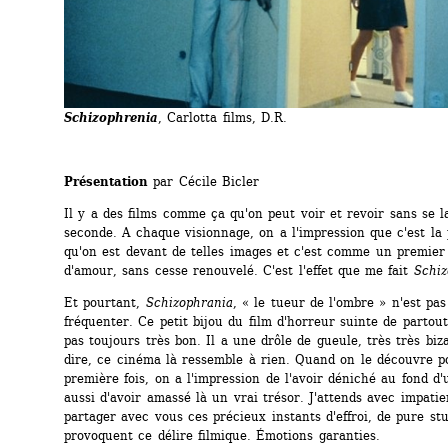
Schizophrenia
, Carlotta films, D.R.
Présentation
par Cécile Bicler
Il y a des films comme ça qu'on peut voir et revoir sans se l
seconde. A chaque visionnage, on a l'impression que c'est la p
qu'on est devant de telles images et c'est comme un premier 
d'amour, sans cesse renouvelé. C'est l'effet que me fait 
Schiz
Et pourtant, 
Schizophrania
, « le tueur de l'ombre » n'est pas 
fréquenter. Ce petit bijou du film d'horreur suinte de partout 
pas toujours très bon. Il a une drôle de gueule, très très biza
dire, ce cinéma là ressemble à rien. Quand on le découvre po
première fois, on a l'impression de l'avoir déniché au fond d'
aussi d'avoir amassé là un vrai trésor. J'attends avec impatie
partager avec vous ces précieux instants d'effroi, de pure stu
provoquent ce délire filmique. Émotions garanties.