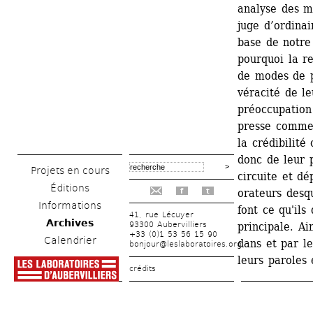
analyse des m
juge d’ordinai
base de notre 
pourquoi la re
de modes de p
véracité de le
préoccupation
presse comme l
la crédibilité
donc de leur 
Projets en cours
circuite et dé
Éditions
orateurs desqu
f
t
Informations
font ce qu'ils 
41, rue Lécuyer
Archives
93300 Aubervilliers
principale. Ain
+33 (0)1 53 56 15 90
Calendrier
dans et par le
bonjour@leslaboratoires.org
leurs paroles 
crédits