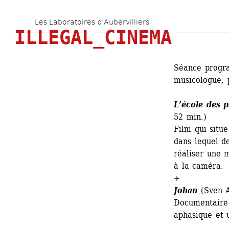
Aller 
Les Laboratoires d’Aubervilliers
au 
ILLEGAL_CINEMA
contenu 
principal
Séance progr
musicologue, 
L’école des 
52 min.)
Film qui situe
dans lequel d
réaliser une m
à la caméra.
+
Johan
(Sven A
Documentaire 
aphasique et 