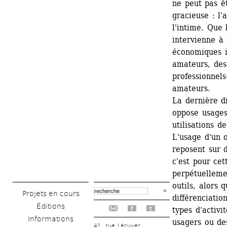
ne peut pas ê
gracieuse : l'
l'intime. Que 
intervienne à 
économiques in
amateurs, des
professionnels
amateurs.
La dernière di
oppose usages
utilisations de
L'usage d'un o
reposent sur d
c'est pour cet
perpétuellemen
outils, alors 
Projets en cours
différenciatio
Éditions
types d'activi
f
t
Informations
usagers ou de
41, rue Lécuyer