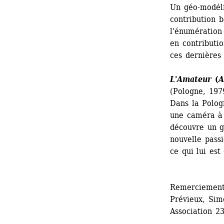
Un géo-modélis
contribution b
l'énumération 
en contributio
ces dernières 
L'Amateur 
(
A
(Pologne, 197
Dans la Polog
une caméra à l
découvre un go
nouvelle pass
ce qui lui est
Remerciements
Prévieux, Simo
Association 2