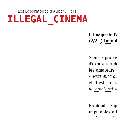
Aller 
Les Laboratoires d’Aubervilliers
au 
ILLEGAL_CINEMA
contenu 
principal
L'Image de l'
(2/2. 
(R)empl
Séance propo
d'exposition d
les amateurs.
« 
Pratiques d
et il est l'in
un amatorat
»
En dépit de q
imputables à 