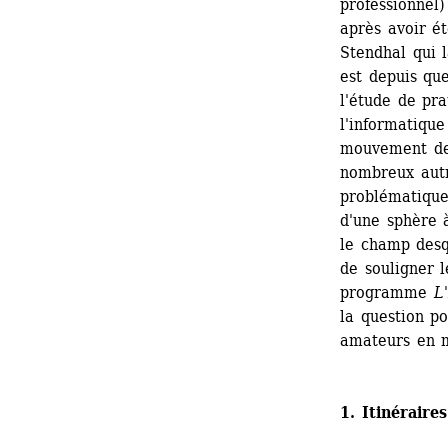
professionnel)
après avoir ét
Stendhal qui l
est depuis que
l'étude de pr
l'informatique
mouvement de 
nombreux autr
problématique
d'une sphère à
le champ desq
de souligner l
programme 
L
la question po
amateurs en m
1. Itinéraires