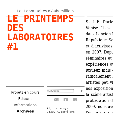
Aller 
Les Laboratoires d’Aubervilliers
au 
LE PRINTEMPS 
contenu 
S.a.L.E. Docks
DES 
Venise. Il est 
principal
dans l'ancien 
LABORATOIRES 
Republique Se
#1
et d'activiste
en 2007. Depui
séminaires et 
expériences o
luxueux mais 
radicalement l
artistes peu v
nos expositio
Projets en cours
la scène artis
Éditions
protestation d
f
t
Informations
2009, nous avo
41, rue Lécuyer
Archives
93300 Aubervilliers
l'ouverture du