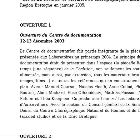
Région Bretagne en janvier 2005. 
OUVERTURE 1
Ouverture du Centre de documentation 
12-13 décembre 2003 
Le Centre de documentation 
fait partie intégrante de la pièc
présentée aux Laboratoires au printemps 2004. Le principe d
documentation
était de présenter dans l’espace (la pièce/le li
temps (une séquence) de 
la Coalition
, non seulement les sour
alimentée, mais aussi, par extension, tous les matériaux bruts
images, films…) et toutes les références qui en constituaient 
plan. Avec : Manuel Coursin, Nicolas Floc’h, Anne Collod, Phi
Boutier, Alain Michard, Elise Olhandéguy, Mathias Poisson, A
Pulcini et Théo Kooijman. Co-production Louma / Les Laborat
d’Aubervilliers. Avec le soutien du Conseil général de la Seine
Denis, du Centre Chorégraphique National de Rennes et de B
(accueil studio) et de la Drac Bret
agne. 
OUVERTURE 2