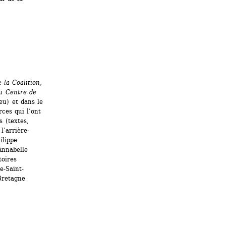
e 
la Coalition,
u 
Centre de 
eu) et dans le 
ces qui l’ont 
 (textes, 
l’arrière-
lippe 
nnabelle 
oires 
-Saint- 
retagne 