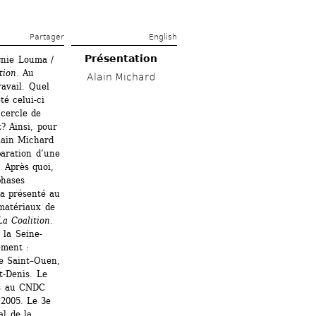
Partager 
English
Présentation
nie Louma / 
tion
. Au 
Alain Michard
avail. Quel 
é celui-ci 
cercle de 
? Ainsi, pour 
lain Michard 
ration d’une 
 Après quoi, 
hases 
a présenté au 
matériaux de 
La Coalition.
 la Seine-
ment : 
e Saint–Ouen, 
-Denis. Le 
s au CNDC 
2005. Le 3e 
 de la 