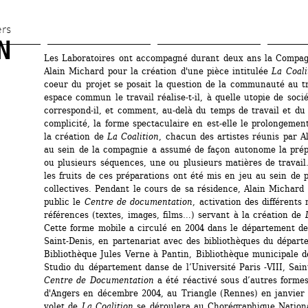
Aller 
au 
ers
N
contenu 
Les Laboratoires ont accompagné durant deux ans la Compag
principal
Alain Michard pour la création d'une pièce intitulée 
La Coali
coeur du projet se posait la question de la communauté au tr
espace commun le travail réalise-t-il, à quelle utopie de sociét
correspond-il, et comment, au-delà du temps de travail et du 
complicité, la forme spectaculaire en est-elle le prolongement
la création de 
La Coalition
, chacun des artistes réunis par A
au sein de la compagnie a assumé de façon autonome la prépa
ou plusieurs séquences, une ou plusieurs matières de travail.
les fruits de ces préparations ont été mis en jeu au sein de p
collectives. Pendant le cours de sa résidence, Alain Michard 
public le 
Centre de documentation
, activation des différents 
références (textes, images, films…) servant à la création de 
Cette forme mobile a circulé en 2004 dans le département de
Saint-Denis, en partenariat avec des bibliothèques du départe
Bibliothèque Jules Verne à Pantin, Bibliothèque municipale d
Studio du département danse de l’Université Paris -VIII, Saint
Centre de Documentation 
a été réactivé sous d’autres forme
d'Angers en décembre 2004, au Triangle (Rennes) en janvier 
volet de 
La Coalition
se déroulera au Chorégraphique National