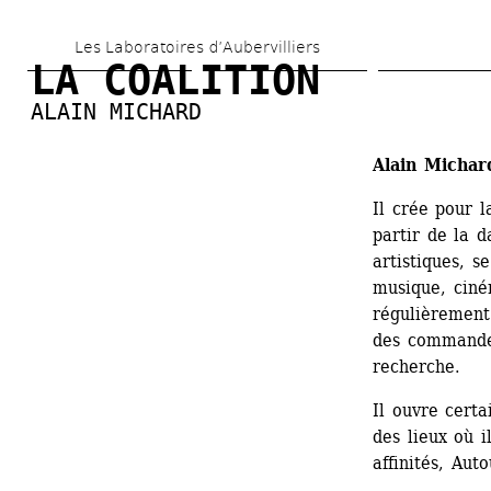
Aller 
Les Laboratoires d’Aubervilliers
au 
LA COALITION
contenu 
ALAIN MICHARD
principal
Alain Michar
Il crée pour l
partir de la d
artistiques, s
musique, ciném
régulièrement 
des commandes
recherche.
Il ouvre certa
des lieux où i
affinités, Aut