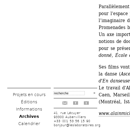
Parallèlement
pour l'espace 
l’imaginaire d
Promenades bl
Un axe importa
notions de doc
pour se prése
donné
, 
École 
Ses films vont
la danse (
Asc
d'En danseuse
Le travail d'A
Caen, Marseill
Projets en cours
(Montréal, Ist
Éditions
f
t
Informations
www.alainmic
41, rue Lécuyer
Archives
93300 Aubervilliers
+33 (0)1 53 56 15 90
Calendrier
bonjour@leslaboratoires.org