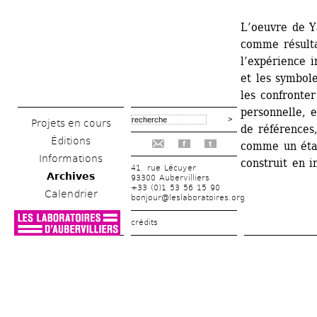
L’oeuvre de Y
comme résultat
l’expérience i
et les symbole
les confronter
personnelle, et
Projets en cours
de références,
Éditions
comme un éta
f
t
Informations
construit en i
41, rue Lécuyer
Archives
93300 Aubervilliers
+33 (0)1 53 56 15 90
Calendrier
bonjour@leslaboratoires.org
crédits