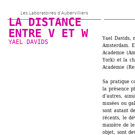
Aller 
Les Laboratoires d’Aubervilliers
au 
LA DISTANCE 
contenu 
ENTRE V ET W
principal
Yael Davids, n
YAEL DAVIDS
Amsterdam. El
Academie (Ams
York) et la c
Academie (Re
Sa pratique c
la présence ph
d’autres, ains
musées ou gale
sont autant d
récents, le dé
manière de les
objet, sont de