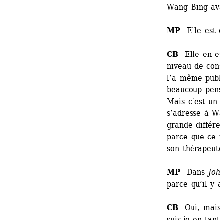
Wang Bing ava
MP
Elle est c
CB
Elle en est
niveau de cons
l’a même publi
beaucoup pensé
Mais c’est un 
s’adresse à Wa
grande différe
parce que ce n
son thérapeute
MP
Dans 
Jo
parce qu’il y 
CB
Oui, mais c
suis-je en tan