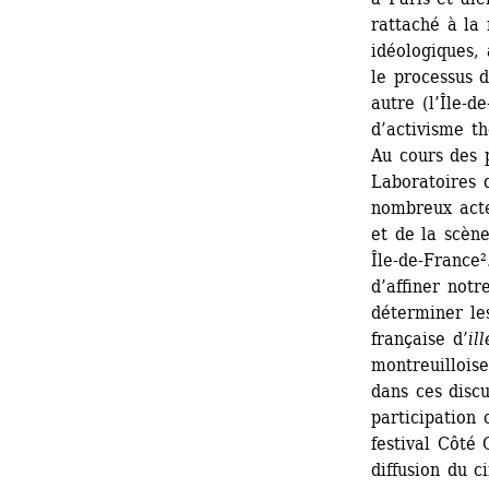
rattaché à la 
idéologiques, 
le processus d
autre (l’Île-d
d’activisme th
Au cours des 
Laboratoires d
nombreux acte
et de la scène
Île-de-France²
d’affiner not
déterminer les
française d’
il
montreuilloise
dans ces discu
participation
festival Côté 
diffusion du c