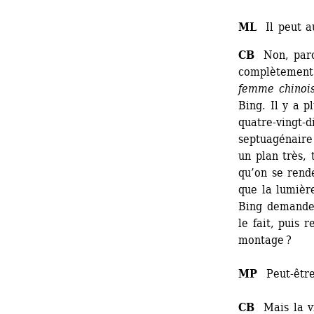
ML
Il peut au
CB
Non, parce
complètement 
femme chinoi
Bing. Il y a p
quatre-vingt-d
septuagénaire 
un plan très, 
qu’on se rend
que la lumièr
Bing demande 
le fait, puis 
montage ?
MP
Peut-être
CB
Mais la vi