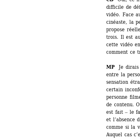
difficile de dé
vidéo. Face au
cinéaste, la p
propose réelle
trois. Il est 
cette vidéo en
comment ce tr
MP
Je dirais 
entre la perso
sensation étra
certain inconf
personne filmé
de contenu. Ou
est fait ‒ le 
et l’absence d
comme si la vi
Auquel cas c’