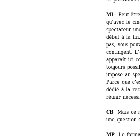
ML
Peut-être 
qu’avec le ci
spectateur une
début à la fin
pas, vous pouv
contingent. L’
apparaît ici c
toujours possi
impose au spec
Parce que c’e
dédié à la rec
réunir nécessi
CB
Mais ce n’e
une question 
MP
Le forma