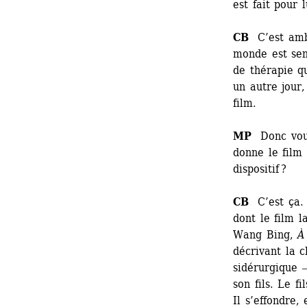
est fait pour lu
CB
C’est ambi
monde est sen
de thérapie qu
un autre jour
film.
MP
Donc vous 
donne le film
dispositif ?
CB
C’est ça. L
dont le film l
Wang Bing,
À 
décrivant la c
sidérurgique ‒
son fils. Le f
Il s’effondre,