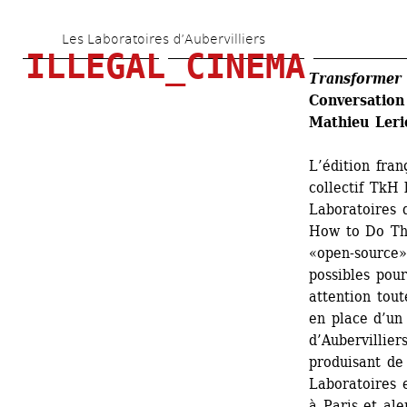
Aller 
Les Laboratoires d’Aubervilliers
au 
ILLEGAL_CINEMA
contenu 
Transformer 
Conversation
principal
Mathieu Leri
L’édition fran
collectif TkH
Laboratoires d
How to Do Thi
«open-source» 
possibles pour
attention tout
en place d’un
d’Aubervillier
produisant de 
Laboratoires e
à Paris et ale