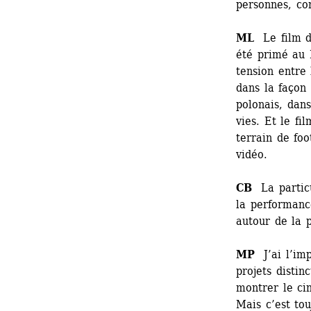
personnes, co
ML
Le film du
été primé au 
tension entre 
dans la façon 
polonais, dans
vies. Et le fi
terrain de foo
vidéo.
CB
La particul
la performanc
autour de la p
MP
J’ai l’imp
projets distin
montrer le cin
Mais c’est tou