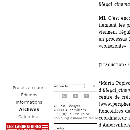
illegal_cinema
ML
C’est enco
tiennent les p
viennent régu
un processus 
«conscients»
(Traduction :
*Marta Popivo
Projets en cours
d’
illegal_cine
Éditions
centre de cré
f
t
Informations
(
www.peripher
41, rue Lécuyer
Archives
93300 Aubervilliers
Rencontres du
+33 (0)1 53 56 15 90
Calendrier
coordinateur 
bonjour@leslaboratoires.org
d’Aubervillier
crédits