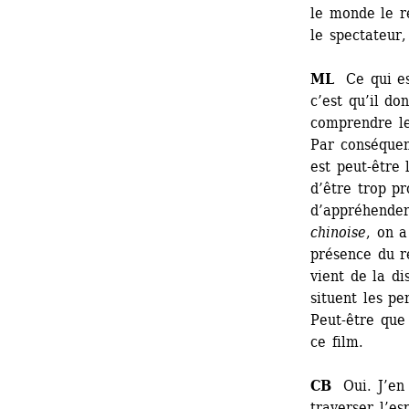
le monde le r
le spectateur,
ML
Ce qui est
c’est qu’il do
comprendre le
Par conséquent
est peut-être 
d’être trop pr
d’appréhender
chinoise
, on a
présence du ré
vient de la di
situent les pe
Peut-être que
ce film.
CB
Oui. J’en s
traverser l’es