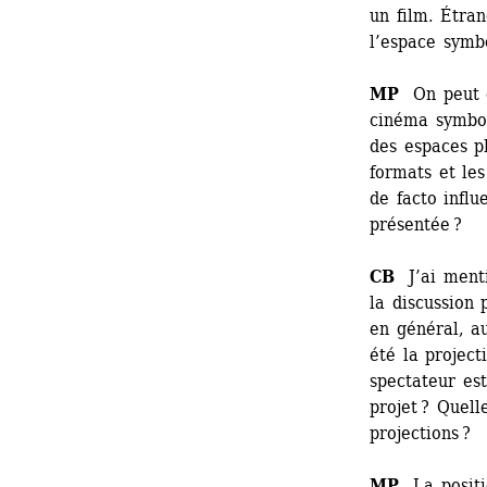
un film. Étran
l’espace symb
MP
On peut d
cinéma symboli
des espaces ph
formats et le
de facto influ
présentée ?
CB
J’ai menti
la discussion 
en général, au
été la project
spectateur est
projet ? Quell
projections ? 
MP
La positio