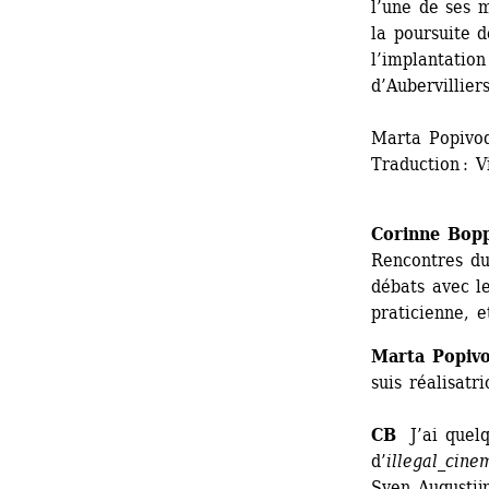
l’une de ses 
la poursuite 
l’implantation
d’Aubervilliers
Marta Popivod
Traduction : V
Corinne Bop
Rencontres du
débats avec le
praticienne, e
Marta Popiv
suis réalisatri
CB
J’ai quelq
d’
illegal_cine
Sven Augustijn