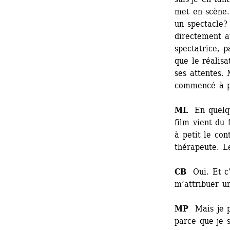
met en scène. 
un spectacle? 
directement a
spectatrice, 
que le réalis
ses attentes. 
commencé à p
ML
En quelque
film vient du 
à petit le con
thérapeute. Le
CB
Oui. Et c’e
m’attribuer un
MP
Mais je pe
parce que je s