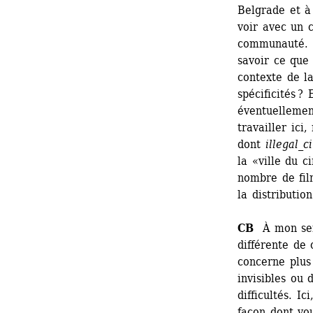
Belgrade et à 
voir avec un c
communauté. E
savoir ce que 
contexte de la
spécificités ?
éventuellemen
travailler ici
dont 
illegal_
la «ville du c
nombre de film
la distribution
CB
À mon sens
différente de 
concerne plus 
invisibles ou 
difficultés. I
façon dont vou