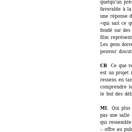
quelqu’un prés
favorable à la
une réponse de
«qui sait ce q
fondé sur des 
film représent
Les gens doive
pouvoir discut
CB
Ce que vou
est un projet 
ressens en tan
comprendre le 
le but des déb
ML
Qui plus e
pas une salle 
qui ressemble
‒ offre au pub