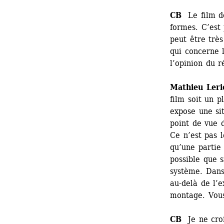
CB
Le film doc
formes. C’est 
peut être très
qui concerne l
l’opinion du r
Mathieu Leri
film soit un 
expose une sit
point de vue d
Ce n’est pas l
qu’une partie 
possible que s
système. Dans c
au-delà de l’e
montage. Vous
CB
Je ne crois