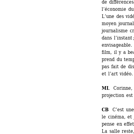
de différences
l’économie du
L’une des vidé
moyen journali
journalisme cr
dans l’instant
envisageable. 
film, il y a b
prend du temp
pas fait de di
et l’art vidéo.
ML
Corinne, p
projection est
CB
C’est une 
le cinéma, et 
pense en effet
La salle reste