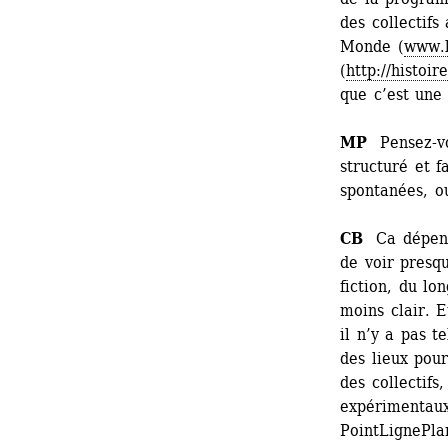
des collectifs
Monde (
www.l
(
http://histoir
que c’est une
MP
Pensez-vou
structuré et f
spontanées, ou
CB
Ca dépend d
de voir presqu
fiction, du lon
moins clair. E
il n’y a pas t
des lieux pour
des collectifs
expérimentaux
PointLignePla