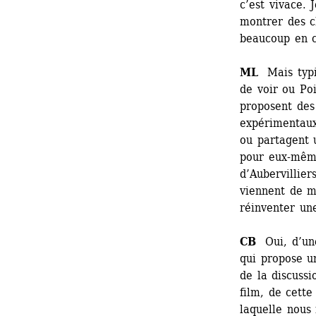
c’est vivace. 
montrer des ch
beaucoup en c
ML
Mais typiq
de voir ou Po
proposent des
expérimentaux
ou partagent 
pour eux-même
d’Aubervillier
viennent de mi
réinventer u
CB
Oui, d’une 
qui propose u
de la discussi
film, de cette
laquelle nous