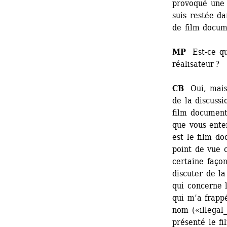
provoqué une r
suis restée da
de film docume
MP
Est-ce que
réalisateur ?
CB
Oui, mais 
de la discussi
film documenta
que vous ente
est le film do
point de vue c
certaine faço
discuter de la
qui concerne l
qui m’a frappé
nom («illegal_
présenté le fi