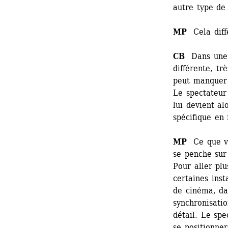
autre type de 
MP
Cela diffè
CB
Dans une e
différente, tr
peut manquer 
Le spectateur 
lui devient al
spécifique en
MP
Ce que vou
se penche sur 
Pour aller plu
certaines inst
de cinéma, dan
synchronisatio
détail. Le spe
se positionner.