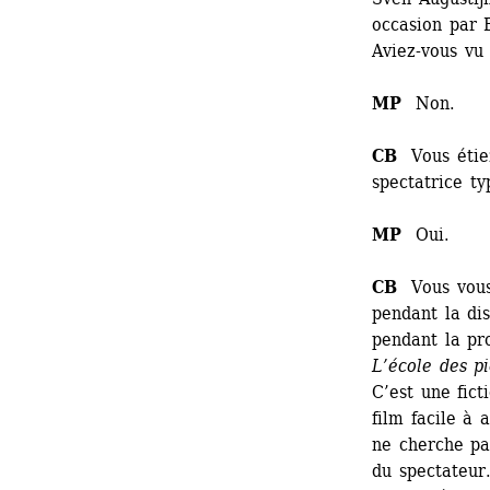
occasion par B
Aviez-vous vu 
MP
Non.
CB
Vous étiez
spectatrice t
MP
Oui.
CB
Vous vous 
pendant la dis
pendant la pro
L’école des p
C’est une fict
film facile à 
ne cherche pa
du spectateur.