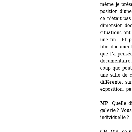
même je prése
position d’une
ce n’était pas
dimension docu
situations ont
une fin… Et po
film document
que l’a pensée
documentaire. 
coup que peut-
une salle de c
différente, su
exposition, pe
MP
Quelle dif
galerie ? Vous
individuelle ?
CB
Oui, ce n’e