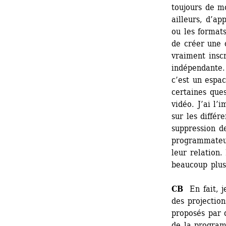
toujours de m
ailleurs, d’ap
ou les formats
de créer une
vraiment inscr
indépendante. 
c’est un espac
certaines ques
vidéo. J’ai l’
sur les différ
suppression de
programmateur
leur relation.
beaucoup plus
CB
En fait, je
des projectio
proposés par d
de la programm