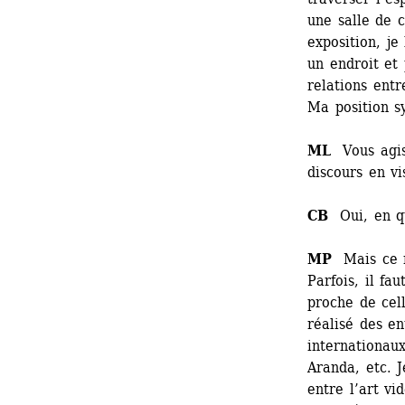
une salle de c
exposition, j
un endroit et 
relations entr
Ma position s
ML
Vous agis
discours en vi
CB
Oui, en qu
MP
Mais ce n’
Parfois, il fau
proche de cell
réalisé des en
internationaux
Aranda, etc. J
entre l’art vi