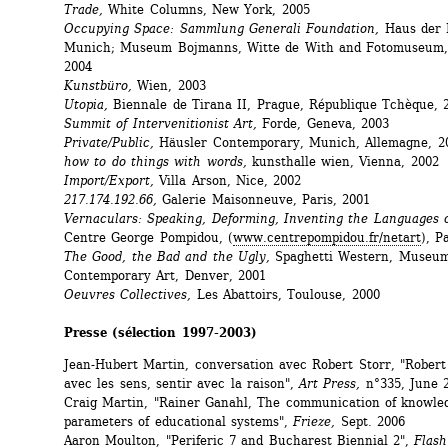
Trade,
White Columns, New York, 2005
Occupying Space: Sammlung Generali Foundation,
Haus der K
Munich; Museum Bojmanns, Witte de With and Fotomuseum, 
2004
Kunstbüro,
Wien, 2003 
Utopia,
Biennale de Tirana II, Prague, République Tchèque, 2
Summit of Intervenitionist Art,
Forde, Geneva, 2003
Private/Public,
Häusler Contemporary, Munich, Allemagne, 20
how to do things with words,
kunsthalle wien, Vienna, 2002 
Import/Export,
Villa Arson, Nice, 2002 
217.174.192.66,
Galerie Maisonneuve, Paris, 2001 
Vernaculars: Speaking, Deforming, Inventing the Languages 
Centre George Pompidou, (
www.centrepompidou.fr/netart
), P
The Good, the Bad and the Ugly,
Spaghetti Western, Museum 
Contemporary Art, Denver, 2001 
Oeuvres Collectives,
Les Abattoirs, Toulouse, 2000 
Presse (sélection 
1997
-
2003)
Jean-Hubert Martin, conversation avec Robert Storr, "Robert 
avec les sens, sentir avec la raison", 
Art Press,
n°335, June 
Craig Martin, "Rainer Ganahl, The communication of knowled
parameters of educational systems", 
Frieze,
Sept. 2006
Aaron Moulton, "Periferic 7 and Bucharest Biennial 2", 
Flash