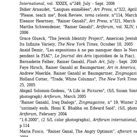
International,
vol. XXXIX, n°249, July - Sept. 2006 
Didier Arnaudet, "Langues emmêlées", 
Art Press,
n°322, April
"Please, teach me", Book Review, 
tema celeste, 
n°114, March
Eleanor Heartney, "Rainer Ganahl", 
Art Press,
n°321, March 
Martha Schwendener, "Rainer Ganahl", 
Artforum,
vol. XLIV, n
2006
Grace Glueck, "The Jewish Identity Project", American Jewishn
Its Infinite Variety, 
The New York Times
, October 10, 2005
Anaïd Demir, "Les expositions à ne pas manquer dans le Nord-
pendant la FIAC", 
Le Journal des Arts
(quotidien de la Fiac),
Bernadette Felber, Rainer Ganahl, 
Flash Art
, July - Sept. 200
Faye Hirsch, Rainer Ganahl at Baumgartner, 
Art in America,
Andrew Maerkle, Rainer Ganahl at Baumgartner, 
Zingmagazi
Holland Cotter, "Trade, White Columns", 
The New York Time
25, 2005
Abigail Solomon-Godeau, "A Life in Pictures", (S/L Susan Sonta
photograph) 
Artforum,
March 2005
“Rainer Ganahl, Iraq Dialogs”, 
Zingmagazine,
n° 19, Winter 2
“untimely ends, Homi K. Bhabha on Edward Said”, (S/L photo
Artforum
, February 2004
“1.6.2000”, (2 S/L color photographs), 
Artforum international,
p.114
Maria Fusco, “Rainer Ganal, The Angry Optimist”, 
afterart n