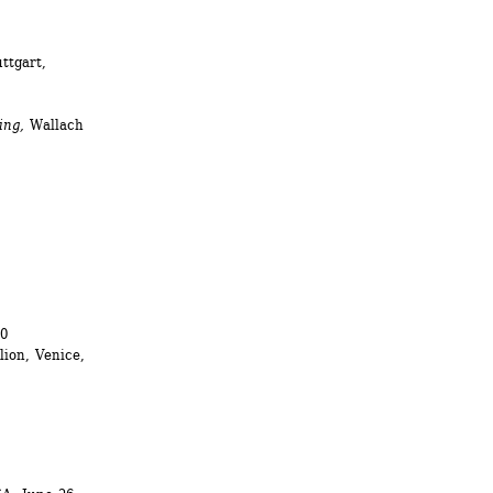
tgart, 
ing,
Wallach 
0 
ion, Venice, 