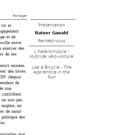
Partager 
Présentation
vit et 
engagement 
Rainer Ganahl
ge et de 
Rendez-vous
cille entre 
 exercer des 
L'hétéromobile - 
es de ses 
Hybride vélo-voiture
ieurs années, 
Use a Bicycle - The 
ec des livres 
Apprentice in the 
Sun
UDY
(depuis 
pendant de 
de une 
 contrôlent 
ne suis pas 
anglais, en 
 de saisir 
politique des 
ou 
sonnelles que 