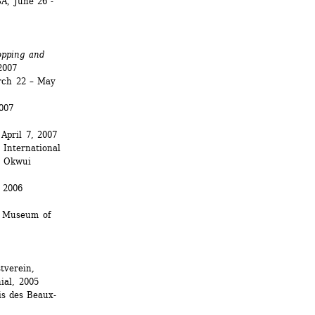
, June 26 - 
pping and 
2007
ch 22 – May 
07 
April 7, 2007
International 
: Okwui 
, 2006
Museum of 
verein, 
ial, 2005
s des Beaux-