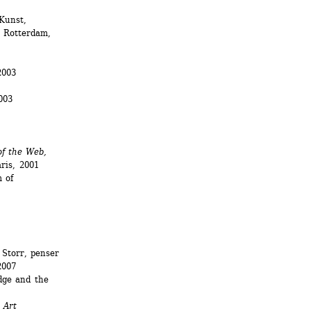
unst, 
Rotterdam, 
003 
03 
of the Web,
aris, 2001 
of 
Storr, penser 
2007
ge and the 
 Art 