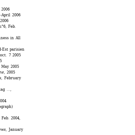
 2006
-April 2006
2006
°6, Feb. 
ess in All 
Est parisien 
 oct. 7 2005
5
May 2005
ne,
2005 
s,
February 
g ..., 
004 
graph) 
Feb. 2004, 
ews,
January 