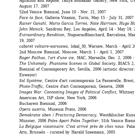
Agitation and Repose, Tanya Bonakdar Gallery, New York, USA
August 17, 2007 
52nd Venice Biennial, June 10 - Nov. 21, 2007
Face to face,
Galleria Vitamin, Turin, May 15 - July 31, 2007
Rainer Ganahl, Mario Garcia Torres, Nate Harrison, Hugo Ho
John Menick, 
Sandroni Rey, Los Angeles, April 14 - May 19, 
Extraordinary Rendition,
NoguerasBlanchard, Barcelona, Mar
19, 2007
cabaret voltaire-warszawa,
lokal_30, Warsaw, March - April 20
2nd Moscow Biennial, Moscow, March 1 - April 1, 2007
Roger Pailhas, l'art d'une vie,
MAC, Marseille, Dec. 2, 2006 - 
The Unhomely: Phantoms Scenes in Global Society,
BIACS 2, 
Biennial of Contemporary Art, Sevilla, 2006 (artistic director
Enwezor) 
Sol Système,
Centre d'art contemporain La Passerelle, Brest
Photo-Traffic,
Centre d'art Contemporain, Geneva, 2006 
Images War: Contesting Images of Political Conflict,
Whitney 
American Art, ISP show, New York, 2006
Bucharest Biennial, 2006
Opera austria,
Museum Prato, 2006
Demokratie üben / Practicing Democracy,
Westfälischer Kunst
Münster, 2006 
Poles Apart Poles Together,
51th Venice Bienn
La Belgique visionnaire. C'est arrivé près de chez nous.
Palai
Arts, Brussels - curated by Harald Szeemann, 2005 