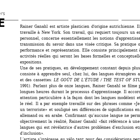
Aller 
au 
ers
E
contenu 
Rainer Ganahl est artiste plasticien d'origine autrichienne. Il 
principal
travaille à New York. Son travail, qui requiert toujours un 
personnel, concerne essentiellement les notions d'apprentissa
transmission du savoir dans une visée critique. Sa pratique os
performance et représentation. Elle consiste principalement à
activités réelles qui seront les bases formelles et conceptuell
expositions.
Une de ses pratiques, en développement constant depuis plus
consiste à apprendre seul, chez lui, des langues étrangères av
et des cassettes: 
LE GOÛT DE L’ÉTUDE / THE TEST OF ST
1991). Parlant plus de onze langues, Rainer Ganahl se filme 
longues heures durant le processus d’apprentissage. Il accor
attention particulière à la façon dont les langues modèlent et
le réel. Il a par exemple travaillé sur des phrases comme «Je 
un terroriste» et souligné ses différences de significations en 
allemand ou en arabe. Confirmant qu’aucune langue ne permet
objectivement la réalité, Rainer Ganahl «fait référence à une 
langues qui est révélatrice d’autres problèmes d’exclusion et/
d’inclusion».
L’artiste s’intéresse au vélo tant pour des considérations per