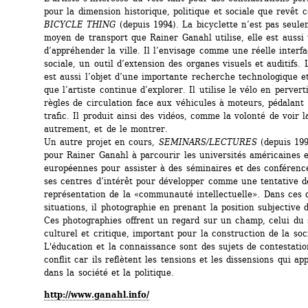
pour la dimension historique, politique et sociale que revêt c
BICYCLE THING
(depuis 1994). 
La bicyclette n’est pas seule
moyen de transport que Rainer Ganahl utilise, elle est aussi
d’appréhender la ville. Il l’envisage comme une réelle interfa
sociale, un outil d’extension des organes visuels et auditifs. L
est aussi l’objet d’une importante recherche technologique et
que l’artiste continue d’explorer. Il utilise le vélo en perverti
règles de circulation face aux véhicules à moteurs, pédalant 
trafic. Il produit ainsi des vidéos, comme la volonté de voir la 
autrement, et de le montrer.
Un autre projet en cours, 
SEMINARS/LECTURES
(depuis 199
pour Rainer Ganahl à parcourir les universités américaines e
européennes pour assister à des séminaires et des conférence
ses centres d’intérêt pour développer comme une tentative de
représentation de la «communauté intellectuelle». 
Dans ces d
situations, il photographie en prenant la position subjective d
Ces photographies offrent un regard sur un champ, celui du s
culturel et critique, important pour la construction de la soci
L'éducation et la connaissance sont des sujets de contestation
conflit car ils reflètent les tensions et les dissensions qui app
dans la société et la politique.
http://www.ganahl.info/