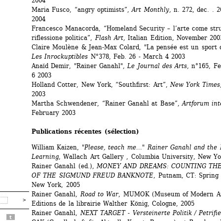
2004 
Maria Fusco, “angry optimists”, 
Art Monthly,
n. 272, dec. . 20
2004 
Francesco Manacorda, “Homeland Security – l’arte come stru
riflessione politica”, 
Flash Art,
Italian Edition, November 2003
Claire Moulène & Jean-Max Colard, "La pensée est un sport d
Les Inrockuptibles
N°378, Feb. 26 - March 4 2003
Anaïd Demir, "Rainer Ganahl", 
Le Journal des Arts, 
n°165, Fe
6 2003 
Holland Cotter, New York, “Southfirst: Art”, 
New York Times
2003 
Martha Schwendener, “Rainer Ganahl at Base”, 
Artforum int
February 2003 
Publications récentes (sélection)
William Kaizen, 
"Please, teach me..." Rainer Ganahl and the Po
Learning
, Wallach Art Gallery , Columbia University, New Y
Rainer Ganahl (ed.), 
MONEY AND DREAMS: COUNTING THE 
OF THE SIGMUND FREUD BANKNOTE
, Putnam, CT: Spring P
New York, 2005
Rainer Ganahl, 
Road to War
, MUMOK (Museum of Modern Art
Editions de la librairie Walther König, Cologne, 2005
Rainer Ganahl, 
NEXT TARGET - Versteinerte Politik / Petrifie
t