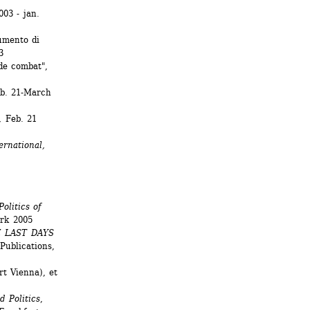
03 - jan. 
mento di 
 
e combat", 
b. 21-March 
,
Feb. 21 
ernational,
litics of 
ork 2005
LAST DAYS 
ublications, 
 Vienna), et 
d Politics
, 