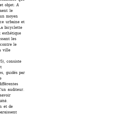
et objet: 
A 
ment le 
 un moyen 
ce urbaine et 
a bicyclette 
 esthétique 
ssant les 
contre le 
ville 
5)
,
consiste 
t 
s, guidés par 
 
ifférentes 
'un auditeur. 
avoir 
été. 
 et de 
araissent 