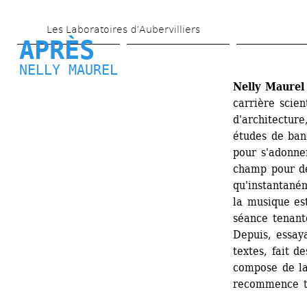
Aller 
Les Laboratoires d’Aubervilliers
au 
APRÈS
contenu 
NELLY MAUREL
principal
Nelly Maurel
carrière scient
d'architecture
études de band
pour s'adonner
champ pour des
qu'instantaném
la musique es
séance tenante
Depuis, essaya
textes, fait de
compose de la
recommence t