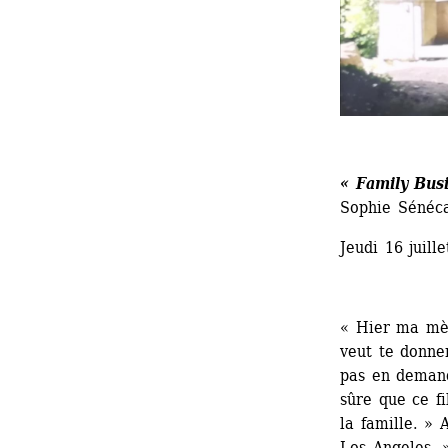
« Family Bus
Sophie Sénéca
Jeudi 16 juill
« Hier ma mèr
veut te donner
pas en demand
sûre que ce fi
la famille. » 
Los Angeles. 