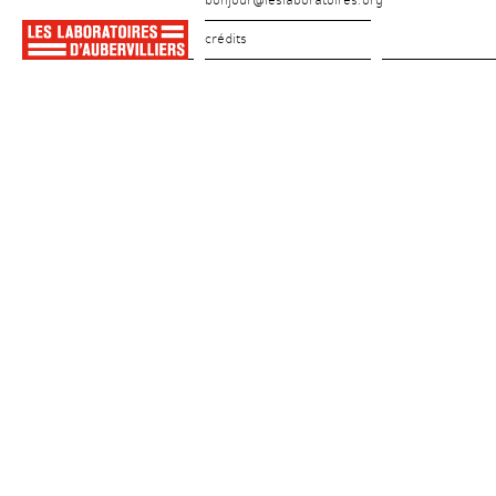
bonjour@leslaboratoires.org
crédits