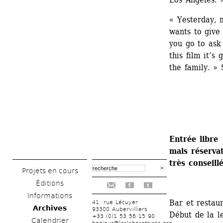
« Yesterday, 
wants to give
you go to ask 
this film it’s
the family. » 
Entrée libre
mais réservat
très conseill
Projets en cours
Éditions
f
t
Informations
Bar et restaur
41, rue Lécuyer
Archives
93300 Aubervilliers
Début de la l
+33 (0)1 53 56 15 90
Calendrier