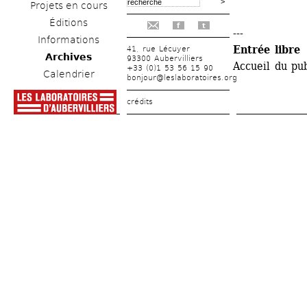
Projets en cours
Éditions
f
t
---
Informations
Entrée libre
41, rue Lécuyer
Archives
93300 Aubervilliers
Accueil du pub
+33 (0)1 53 56 15 90
Calendrier
bonjour@leslaboratoires.org
crédits