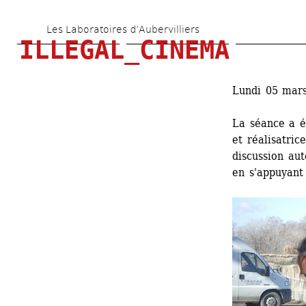
Aller 
Les Laboratoires d’Aubervilliers
au 
ILLEGAL_CINEMA
contenu 
principal
Lundi 05 mars
La séance a é
et réalisatric
discussion aut
en s'appuyant 