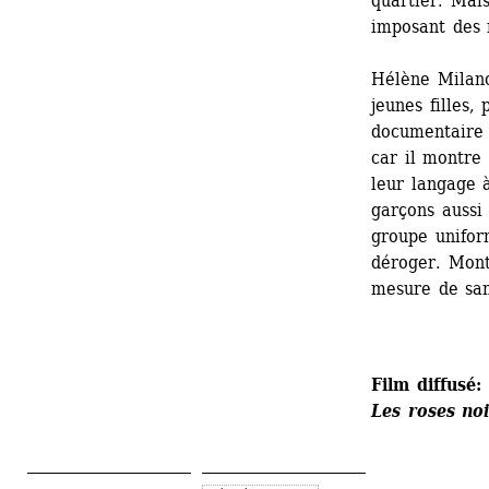
quartier. Mais
imposant des r
Hélène Milano 
jeunes filles, 
documentaire e
car il montre 
leur langage à
garçons aussi
groupe uniform
déroger. Montr
mesure de san
Film diffusé:
Les roses no