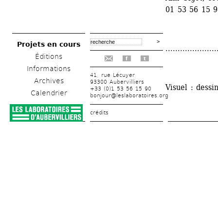
01 53 56 15 
Projets en cours
.....................
Éditions
f
t
Informations
41, rue Lécuyer
Archives
93300 Aubervilliers
Visuel : dess
+33 (0)1 53 56 15 90
Calendrier
bonjour@leslaboratoires.org
crédits