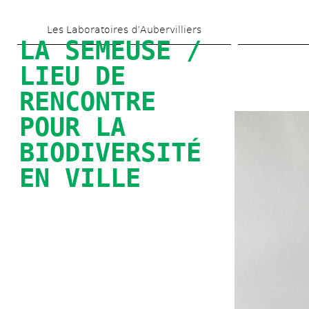
Aller 
Les Laboratoires d’Aubervilliers
au 
LA SEMEUSE / 
contenu 
LIEU DE 
principal
RENCONTRE 
POUR LA 
BIODIVERSITÉ 
EN VILLE