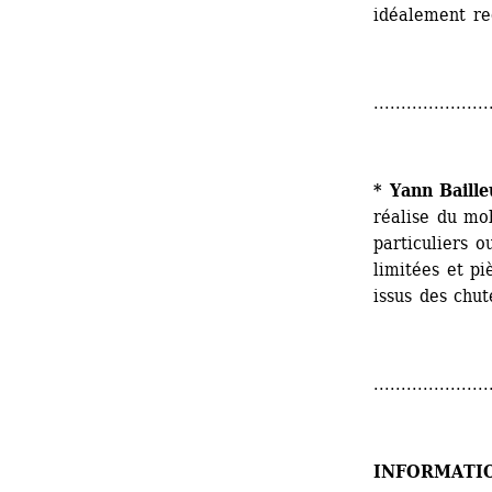
idéalement re
.....................
* Yann Baille
réalise du mob
particuliers o
limitées et p
issus des chut
.....................
INFORMATI