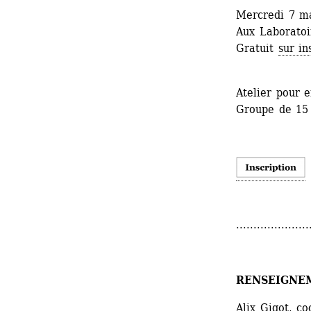
Mercredi 7 ma
Aux Laboratoir
Gratuit 
sur in
Atelier pour e
Groupe de 15
.....................
RENSEIGNE
Alix Gigot, c