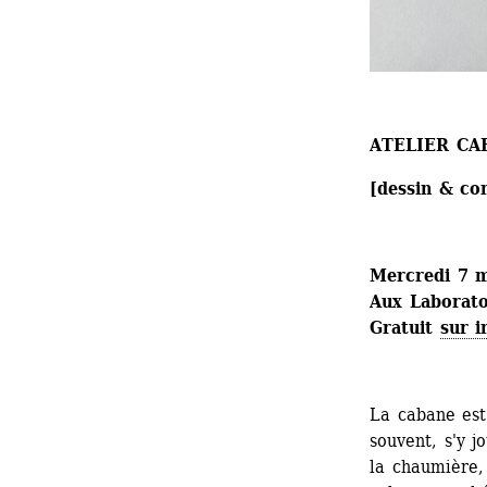
ATELIER CA
[dessin & con
Mercredi 7 m
Aux Laboratoi
Gratuit 
sur i
La cabane est 
souvent, s'y jo
la chaumière,