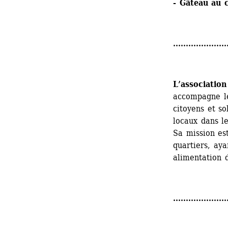
- Gâteau au 
.....................
L’associatio
accompagne l
citoyens et so
locaux dans le
Sa mission est
quartiers, aya
alimentation d
.....................