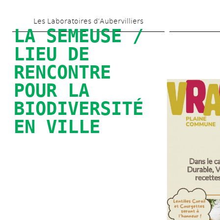
Aller 
Les Laboratoires d’Aubervilliers
au 
LA SEMEUSE / 
contenu 
LIEU DE 
principal
RENCONTRE 
POUR LA 
BIODIVERSITÉ 
EN VILLE