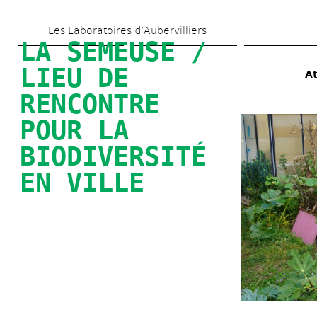
Aller 
Les Laboratoires d’Aubervilliers
au 
LA SEMEUSE / 
contenu 
LIEU DE 
At
principal
RENCONTRE 
POUR LA 
BIODIVERSITÉ 
EN VILLE