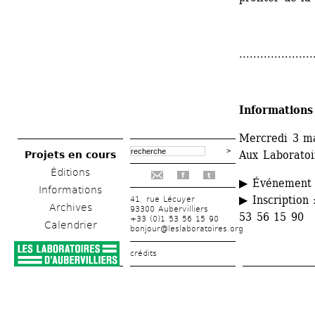
.....................
Informations
Mercredi 3 ma
Aux Laboratoir
Projets en cours
Éditions
f
t
▶ Événement g
Informations
▶ Inscription 
41, rue Lécuyer
Archives
93300 Aubervilliers
53 56 15 90
+33 (0)1 53 56 15 90
Calendrier
bonjour@leslaboratoires.org
crédits