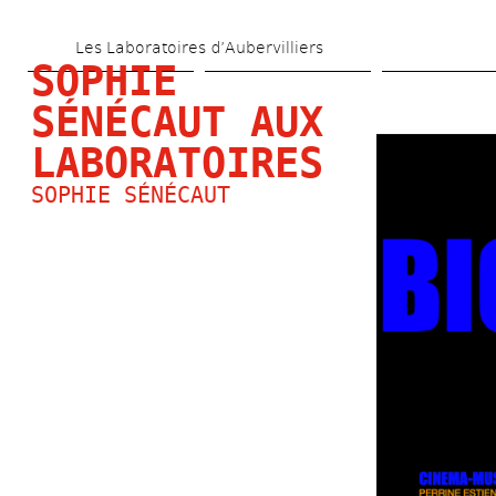
Aller 
Les Laboratoires d’Aubervilliers
au 
SOPHIE 
contenu 
SÉNÉCAUT AUX 
principal
LABORATOIRES
SOPHIE SÉNÉCAUT