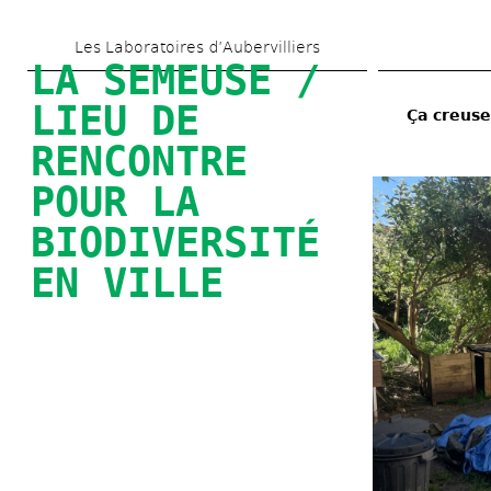
Aller 
Les Laboratoires d’Aubervilliers
au 
LA SEMEUSE / 
contenu 
LIEU DE 
Ça creuse
principal
RENCONTRE 
POUR LA 
BIODIVERSITÉ 
EN VILLE