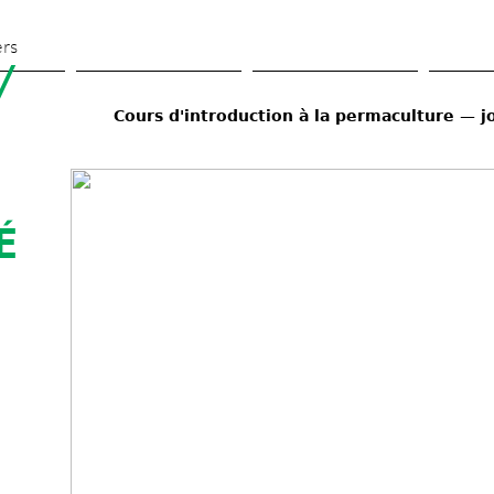
Aller 
au 
ers
 
contenu 
principal
Cours d'introduction à la permaculture — j
 