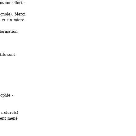
uner offert : 
gnole). Merci 
s et un micro-
formation 
ifs sont 
ophie - 
 naturels)
ent mené 