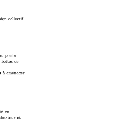
gn collectif 
au jardin
bottes de 
eu à aménager
é en 
inateur et 