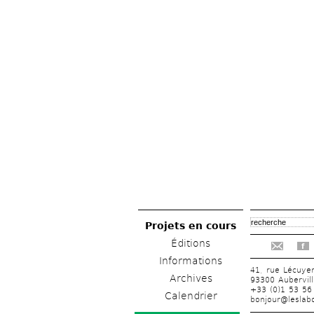
Projets en cours
Éditions
f
Informations
41, rue Lécuye
Archives
93300 Aubervill
+33 (0)1 53 56
Calendrier
bonjour@leslabo