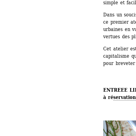
simple et faci
Dans un soucis
ce premier ate
urbaines en vu
vertues des pl
Cet atelier e
capitalisme qu
pour breveter 
ENTREEE LI
à ré
servation