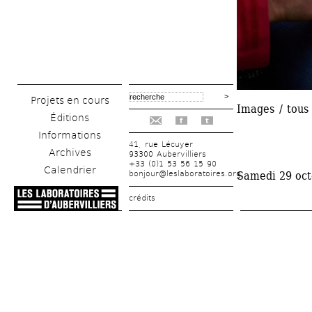
Projets en cours
Images / tous 
Éditions
f
t
Informations
41, rue Lécuyer
Archives
93300 Aubervilliers
+33 (0)1 53 56 15 90
Calendrier
bonjour@leslaboratoires.org
Samedi 29 oct
crédits