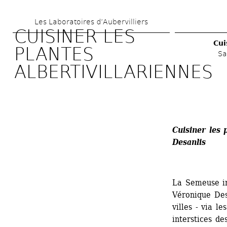
Aller 
Les Laboratoires d’Aubervilliers
au 
CUISINER LES 
contenu 
Cui
PLANTES 
Sa
principal
ALBERTIVILLARIENNES
Cuisiner les 
Desanlis
La Semeuse in
Véronique Desa
villes - via le
interstices de