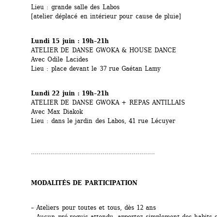
Lieu : grande salle des Labos
[atelier déplacé en intérieur pour cause de pluie]
Lundi 15 juin : 19h–21h
ATELIER DE DANSE GWOKA & HOUSE DANCE
Avec Odile Lacides
Lieu : place devant le 37 rue Gaétan Lamy
Lundi 22 juin : 19h–21h
ATELIER DE DANSE GWOKA + REPAS ANTILLAIS
Avec Max Diakok
Lieu : dans le jardin des Labos, 41 rue Lécuyer
................................................................
MODALITÉS DE PARTICIPATION
– Ateliers pour toutes et tous, dès 12 ans
– Aucun pré-requis attendu, apportez simplement des habits 