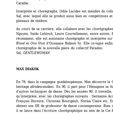
Caraïbe.
Interprète et chorégraphe, Odile Lacides est membre du colle
Sal, avec lequel elle se produit aussi bien en compétitions et 
plateaux de théâtre.
Au cours de sa carrière, elle collabore avec les chorégraphes
Nguyen, Saïdo Lehlouh, Laure Courtellemont, entre autres. P
récemment, elle est assistante chorégraphe et interprète sur
Blood
et 
One Shot
d’Ousmane Babson Sy. Elle co-signe enfin 
chorégraphie de la nouvelle pièce du collectif Paradox-
Sal, 
GENTLEWOMAN
.
MAX DIAKOK
En 78, dans la campagne guadeloupéenne, Max découvre le G
héritage afrodescendant. En 90, il part pour l’Hexagone se fo
d’autres techniques de danse. Dès les années 90, il travaille, 
qu’interprète, avec les chorégraphes suivants : Germaine Ac
François Duroure, Christian Bourigault, Norma Claire etc. En 
obtient son DE de professeur de danse contemporaine. Bien a
il se lance dans l’écriture chorégraphique au sein de la Cie