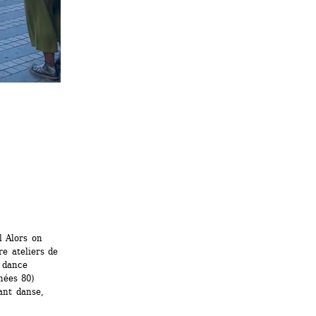
 Alors on 
e ateliers de 
 dance 
ées 80) 
nt danse, 