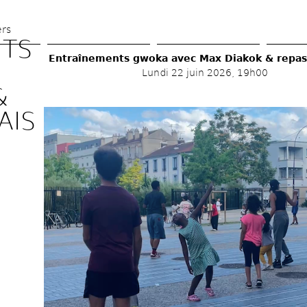
Aller 
au 
ers
TS 
contenu 
Entraînements gwoka avec Max Diakok & repas an
principal
Lundi 22 juin 2026, 19h00
 
IS 