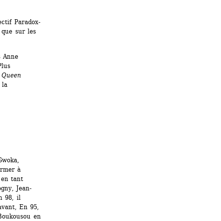
ctif Paradox-
que sur les 
 Anne 
lus 
 
Queen 
la 
woka, 
rmer à 
en tant 
ogny, Jean-
98, il 
vant, En 95, 
 Boukousou en 