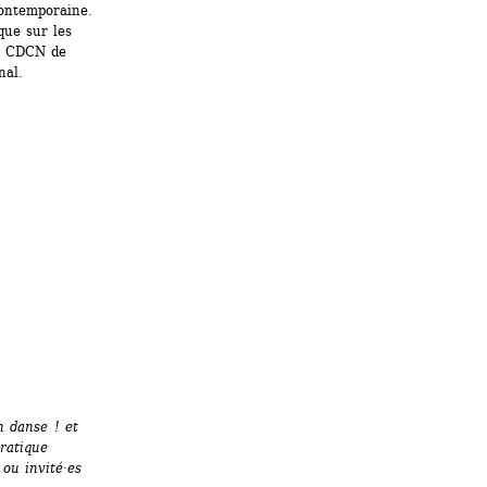
ontemporaine. 
ue sur les 
u CDCN de 
nal.
 danse ! et 
ratique 
ou invité·es 