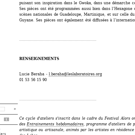
puisant son inspiration dans le Gwoka, dans une démarche c
Ses pièces ont été programmées aussi bien dans l’Hexagone q
scènes nationales de Guadeloupe, Martinique, et sur celle d
Guyane. Ses pièces ont également été diffusées à l’internatio
................................................................
RENSEIGNEMENTS
Lucie Beraha - 
l.beraha@leslaboratoires.org
01 53 56 15 90
................................................................
Ce cycle d'ateliers s'inscrit dans le cadre du Festival Alors on
t
des 
Entrainements hebdomadaires
, programme d'ateliers de p
artistique ou artisanale, animés par les artistes en résidence 
r
iers