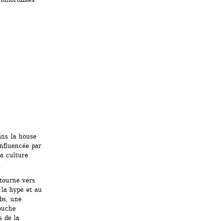
ns la house 
nfluencée par 
a culture 
. 
tourne vers 
 la hype et au 
bs, une 
ouche 
 de la 