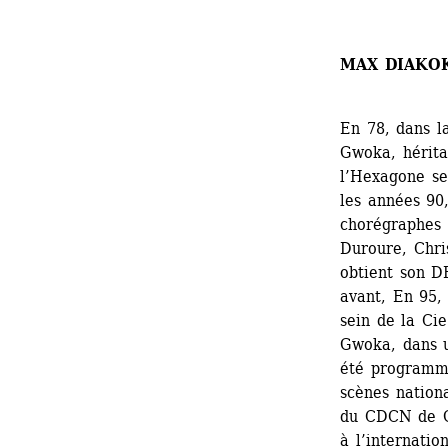
MAX DIAKO
En 78, dans l
Gwoka, hérita
l’Hexagone se
les années 90,
chorégraphes 
Duroure, Chris
obtient son D
avant, En 95, 
sein de la Cie
Gwoka, dans u
été programmé
scènes nationa
du CDCN de Gu
à l’internation