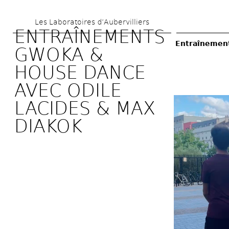
Aller 
Les Laboratoires d’Aubervilliers
au 
ENTRAÎNEMENTS 
contenu 
Entraînement
GWOKA & 
principal
HOUSE DANCE 
AVEC ODILE 
LACIDES & MAX 
DIAKOK