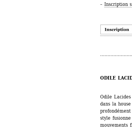
– 
Inscription 
.....................
ODILE LACI
Odile Lacides 
dans la house
profondément i
style fusionne
mouvements fl