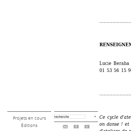
.....................
RENSEIGNE
Lucie Beraha 
01 53 56 15 
.....................
Ce cycle d'ate
Projets en cours
on danse ! et
Éditions
f
t