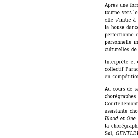
Après une for
tourne vers le
elle s’initie 
la house dance
perfectionne e
personnelle i
culturelles de
Interprète et
collectif Para
en compétitio
Au cours de sa
chorégraphes 
Courtellemont,
assistante cho
Blood
et 
One 
la chorégraphi
Sal, 
GENTLE