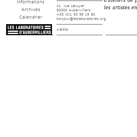
d'ateliers de 
Informations
41, rue Lécuyer
les artistes e
Archives
93300 Aubervilliers
+33 (0)1 53 56 15 90
Calendrier
bonjour@leslaboratoires.org
crédits