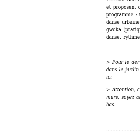
et proposent q
programme : u
danse urbaine
gwoka (pratiq
danse, rythme
>
Pour le dern
dans le jardin
ici
> Attention, c
murs, soyez at
bas.
.....................