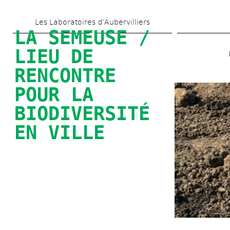
Aller 
Les Laboratoires d’Aubervilliers
au 
LA SEMEUSE / 
contenu 
LIEU DE 
principal
RENCONTRE 
POUR LA 
BIODIVERSITÉ 
EN VILLE