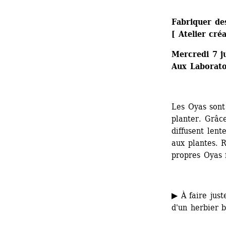
Fabriquer de
[ Atelier cré
Mercredi 7 j
Aux Laboratoi
Les Oyas sont 
planter. Grâc
diffusent lent
aux plantes. 
propres Oyas 
▶ À faire just
d'un herbier 