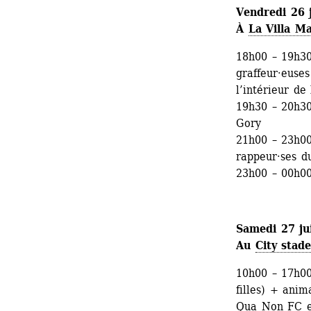
Vendredi 26 
À 
La Villa Ma
18h00 – 19h30
graffeur·euses
l’intérieur de 
19h30 – 20h30
Gory
21h00 – 23h00
rappeur·ses du
23h00 – 00h00 
Samedi 27 ju
Au 
City stad
10h00 – 17h00
filles) + anim
Qua Non FC
e