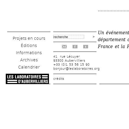
.....................
Un événement a
Projets en cours
département d
Éditions
France et la P
f
t
Informations
41, rue Lécuyer
Archives
93300 Aubervilliers
+33 (0)1 53 56 15 90
Calendrier
bonjour@leslaboratoires.org
crédits