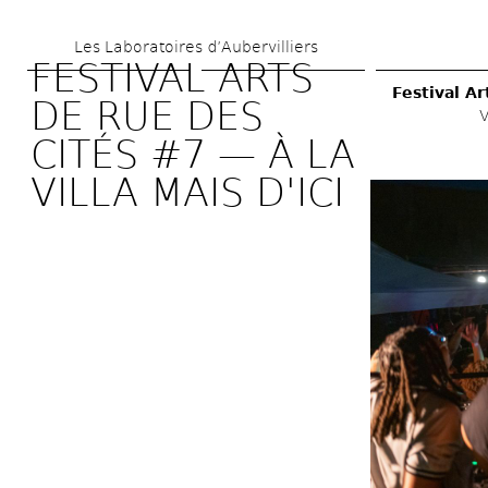
Aller 
Les Laboratoires d’Aubervilliers
au 
FESTIVAL ARTS 
contenu 
Festival Ar
DE RUE DES 
V
principal
CITÉS #7 — À LA 
VILLA MAIS D'ICI