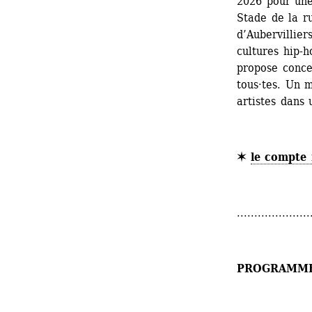
2026 pour une 
Stade de la ru
d’Aubervillier
cultures hip-ho
propose concer
tous·tes. Un 
artistes dans 
✶ 
le compte 
.....................
PROGRAMM