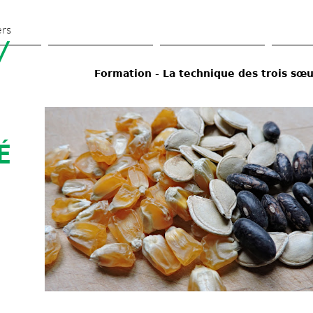
Aller 
au 
ers
 
contenu 
principal
Formation - La technique des trois sœu
 