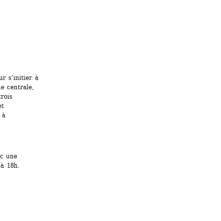
 s’initier à 
e centrale, 
rois 
t 
à 
c une 
à 18h.