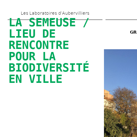
Aller 
Les Laboratoires d’Aubervilliers
au 
LA SEMEUSE / 
contenu 
LIEU DE 
GR
principal
RENCONTRE 
POUR LA 
BIODIVERSITÉ 
EN VILLE