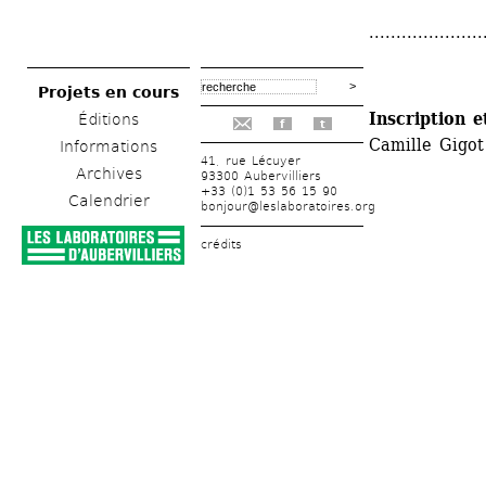
.....................
Projets en cours
Inscription e
Éditions
f
t
Camille Gigot
Informations
41, rue Lécuyer
Archives
93300 Aubervilliers
+33 (0)1 53 56 15 90
Calendrier
bonjour@leslaboratoires.org
crédits