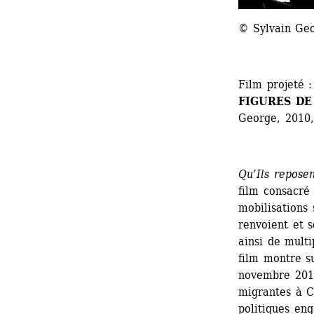
© Sylvain Ge
Film projeté :
FIGURES DE
George, 
2010
Qu’Ils reposen
film consacré 
mobilisations
renvoient et s
ainsi de multi
film montre su
novembre 2010
migrantes à C
politiques eng