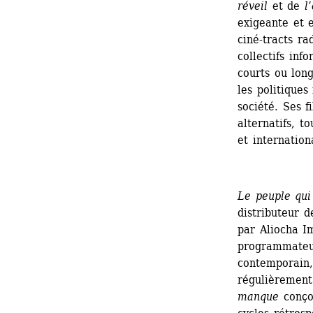
réveil
et de 
l
exigeante et e
ciné-tracts ra
collectifs inf
courts ou lon
les politiques
société. Ses f
alternatifs, t
et internation
Le peuple qu
distributeur d
par Aliocha Im
programmateur
contemporain, 
régulièrement
manque
conçoi