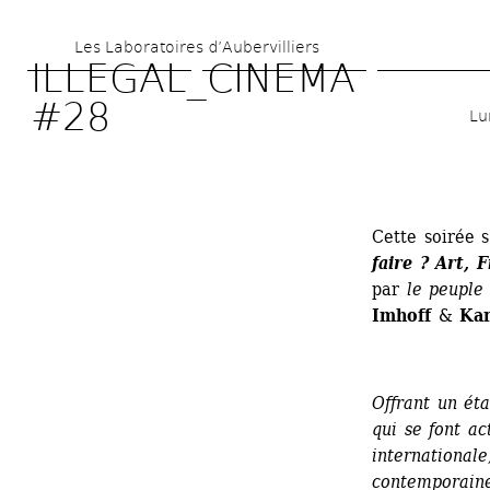
Aller 
Les Laboratoires d’Aubervilliers
au 
ILLEGAL_CINEMA 
contenu 
#28
Lu
principal
Cette soirée s
faire ? Art, F
par 
le peuple
Imhoff
& 
Kan
Offrant un éta
qui se font ac
internationale
contemporain