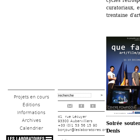
cycles rétrospe
curatoriaux, e
trentaine d'ar
Projets en cours
Éditions
f
t
Informations
41, rue Lécuyer
Archives
93300 Aubervilliers
Soirée souten
+33 (0)1 53 56 15 90
Calendrier
bonjour@leslaboratoires.org
Denis