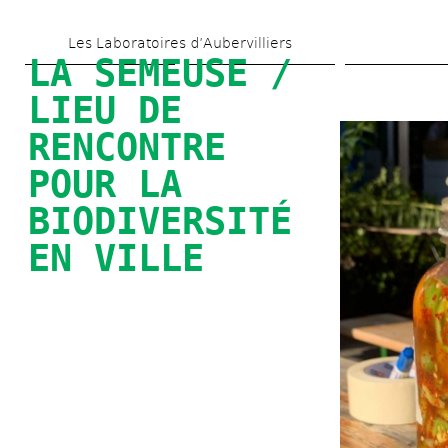
Aller 
Les Laboratoires d’Aubervilliers
au 
LA SEMEUSE / 
contenu 
LIEU DE 
principal
RENCONTRE 
POUR LA 
BIODIVERSITÉ 
EN VILLE