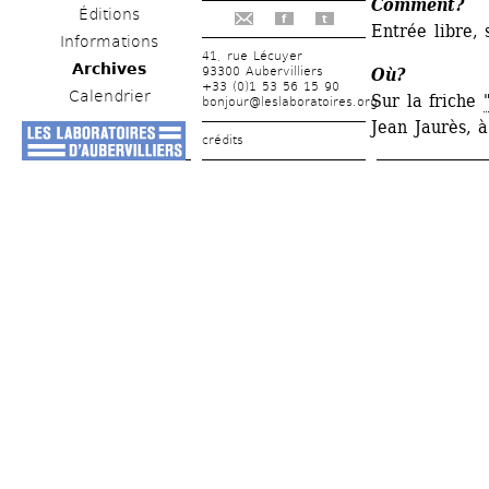
Comment?
Éditions
f
t
Entrée libre, 
Informations
41, rue Lécuyer
Archives
93300 Aubervilliers
Où?
+33 (0)1 53 56 15 90
Calendrier
Sur la friche 
bonjour@leslaboratoires.org
Jean Jaurès, à
crédits