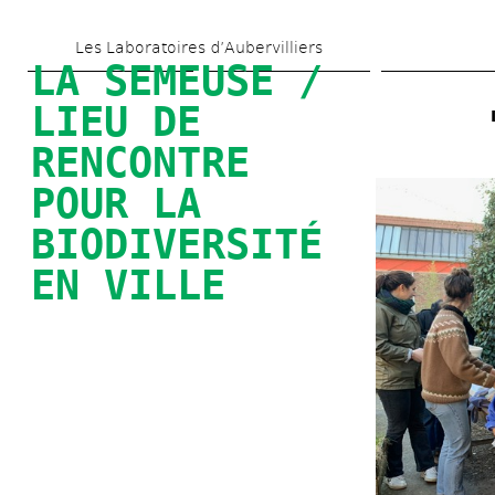
Aller 
Les Laboratoires d’Aubervilliers
au 
LA SEMEUSE / 
contenu 
LIEU DE 
principal
RENCONTRE 
POUR LA 
BIODIVERSITÉ 
EN VILLE