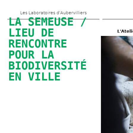
Aller 
Les Laboratoires d’Aubervilliers
au 
LA SEMEUSE / 
contenu 
LIEU DE 
L'Atel
principal
RENCONTRE 
POUR LA 
BIODIVERSITÉ 
EN VILLE