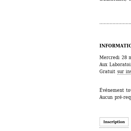
.....................
INFORMATI
Mercredi 28 m
Aux Laboratoir
Gratuit 
sur in
Événement tou
Aucun pré-requ