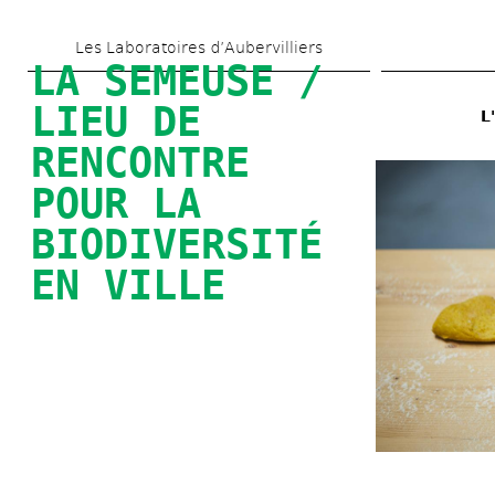
Aller 
Les Laboratoires d’Aubervilliers
au 
LA SEMEUSE / 
contenu 
LIEU DE 
L
principal
RENCONTRE 
POUR LA 
BIODIVERSITÉ 
EN VILLE