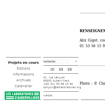
.....................
RENSEIGNE
Alix Gigot, c
01 53 56 15 
Projets en cours
.....................
Éditions
f
t
Informations
41, rue Lécuyer
Archives
93300 Aubervilliers
Photo : © Cha
+33 (0)1 53 56 15 90
Calendrier
bonjour@leslaboratoires.org
crédits