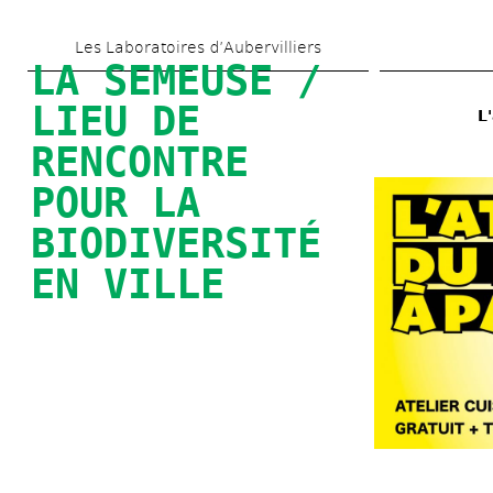
Aller 
Les Laboratoires d’Aubervilliers
au 
LA SEMEUSE / 
contenu 
LIEU DE 
L
principal
RENCONTRE 
POUR LA 
BIODIVERSITÉ 
EN VILLE