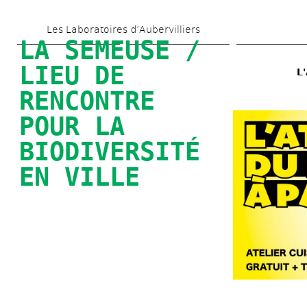
Aller 
Les Laboratoires d’Aubervilliers
au 
LA SEMEUSE / 
contenu 
LIEU DE 
L
principal
RENCONTRE 
POUR LA 
BIODIVERSITÉ 
EN VILLE