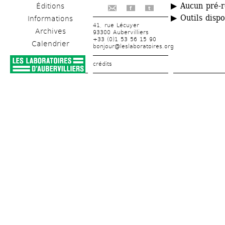
▶ Aucun pré-r
Éditions
f
t
▶ Outils dispo
Informations
41, rue Lécuyer
Archives
93300 Aubervilliers
+33 (0)1 53 56 15 90
Calendrier
bonjour@leslaboratoires.org
crédits