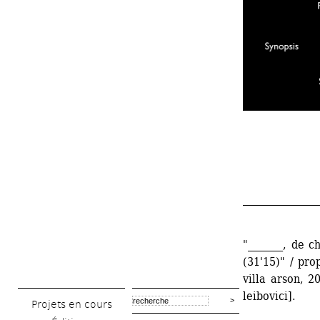
_______________
"_______, de c
(31'15)" / prop
villa arson, 2
leibovici]. 
Projets en cours