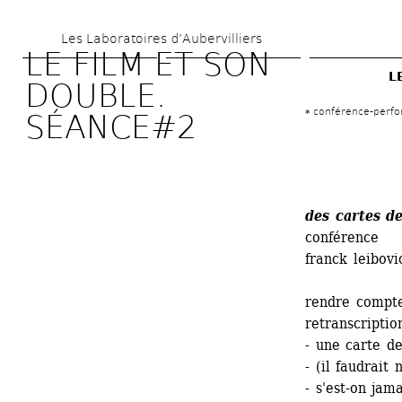
Aller 
Les Laboratoires d’Aubervilliers
au 
LE FILM ET SON 
contenu 
L
DOUBLE. 
principal
conférence-perf
SÉANCE#2
des cartes d
conférence 
franck leibovi
rendre compte
retranscription
- une carte d
- (il faudrai
- s'est-on ja