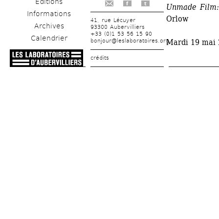
Éditions
f
t
Unmade Film:
Informations
Orlow
41, rue Lécuyer
Archives
93300 Aubervilliers
+33 (0)1 53 56 15 90
Calendrier
bonjour@leslaboratoires.org
Mardi 19 mai 
crédits