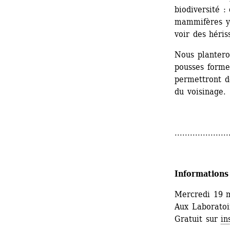
biodiversité :
mammifères y 
voir des héris
Nous plantero
pousses formen
permettront de
du voisinage.
.....................
Informations
Mercredi 19 
Aux Laboratoir
Gratuit sur 
in