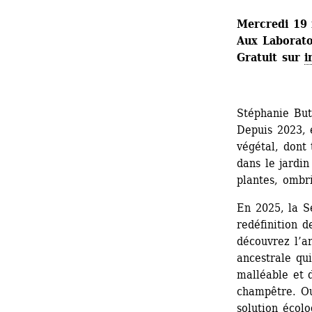
Mercredi 19
Aux Laboratoi
Gratuit sur 
i
Stéphanie Butt
Depuis 2023, e
végétal, dont 
dans le jardin
plantes, ombr
En 2025, la S
redéfinition d
découvrez l’ar
ancestrale qui
malléable et d
champêtre. Ou
solution écolo