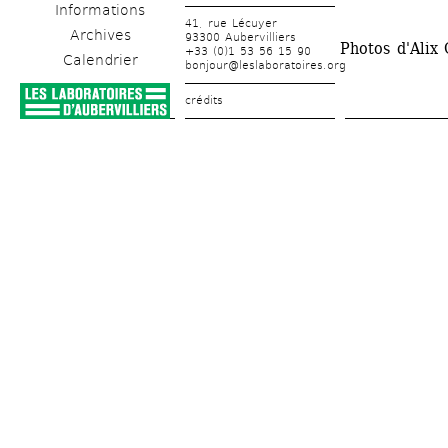
Informations
41, rue Lécuyer
Archives
93300 Aubervilliers
Photos d'Alix 
+33 (0)1 53 56 15 90
Calendrier
bonjour@leslaboratoires.org
crédits