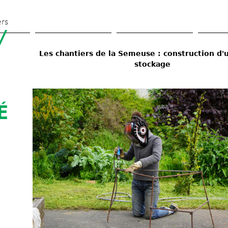
Aller 
au 
ers
 
contenu 
principal
Les chantiers de la Semeuse : construction d'u
stockage 
 