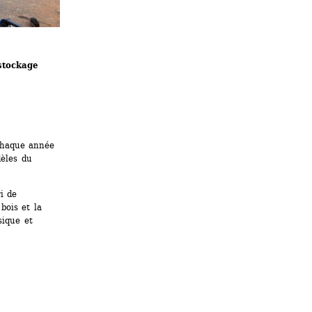
stockage
chaque année 
èles du 
 de 
ois et la 
ique et 
!