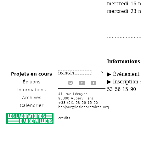
mercredi 16 
mercredi 23 
.....................
Informations
▶ 
Événement g
Projets en cours
▶
Inscription :
Éditions
f
t
53 56 15 90
Informations
41, rue Lécuyer
Archives
93300 Aubervilliers
+33 (0)1 53 56 15 90
Calendrier
bonjour@leslaboratoires.org
crédits