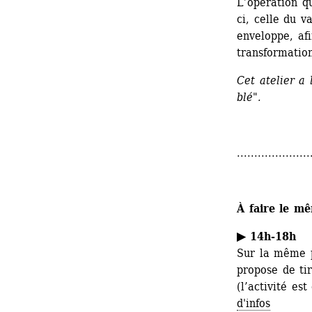
L’opération q
ci, celle du v
enveloppe, afi
transformation
Cet atelier a
blé".
.....................
À faire le m
▶ 14h-18h 
Sur la même pl
propose de tir
(l’activité es
d'infos