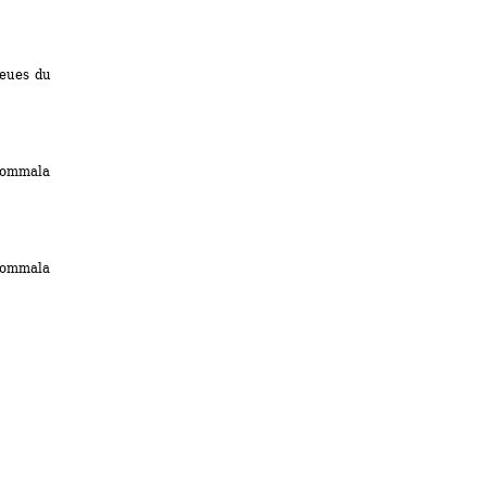
eues du 
ommala
ommala