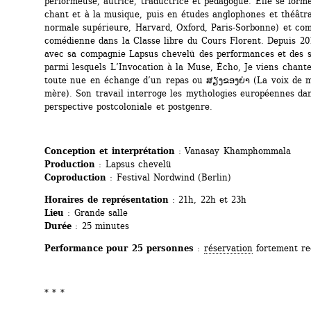
performeuse, autrice, traductrice et pédagogue. Elle se forme
chant et à la musique, puis en études anglophones et théâtra
normale supérieure, Harvard, Oxford, Paris-Sorbonne) et co
comédienne dans la Classe libre du Cours Florent. Depuis 2018
avec sa compagnie Lapsus chevelü des performances et des sp
parmi lesquels L’Invocation à la Muse, Écho, Je viens chanter
toute nue en échange d’un repas ou ສຽງຂອງຍ່າ (La voix de 
mère). Son travail interroge les mythologies européennes dan
perspective postcoloniale et postgenre.
Conception et interprétation 
: Vanasay Khamphommala
Production
: Lapsus chevelü
Coproduction
: Festival Nordwind (Berlin)
Horaires de représentation
: 21h, 22h et 23h
Lieu
: Grande salle
Durée
: 25 minutes
Performance pour 25 personnes
: 
réservation
fortement r
* * *