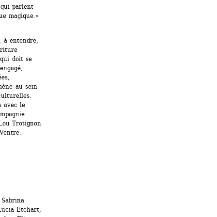
ui parlent 
ue magique.» 
, à entendre, 
iture 
ui doit se 
engagé, 
es, 
mène au sein 
lturelles. 
 avec le 
mpagnie 
Lou Trotignon 
Ventre.
Sabrina 
ucia Etchart, 