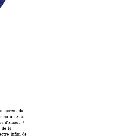
inspirent du 
omme un acte 
es d’amour ? 
de la 
tre infini de 