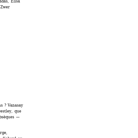
das, Elisa 
n Zwer
s ? Vanasay 
estley, que 
bsèques — 
ge, 