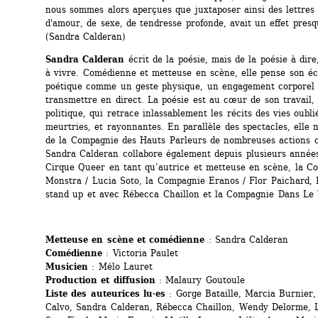
nous sommes alors aperçues que juxtaposer ainsi des lettres q
d'amour, de sexe, de tendresse profonde, avait un effet presq
(Sandra Calderan) 
Sandra Calderan
écrit de la poésie, mais de la poésie à dire
à vivre. Comédienne et metteuse en scène, elle pense son écr
poétique comme un geste physique, un engagement corporel q
transmettre en direct. La poésie est au cœur de son travail, 
politique, qui retrace inlassablement les récits des vies oublié
meurtries, et rayonnantes. En parallèle des spectacles, elle 
de la Compagnie des Hauts Parleurs de nombreuses actions cu
Sandra Calderan collabore également depuis plusieurs années
Cirque Queer en tant qu’autrice et metteuse en scène, la Co
Monstra / Lucia Soto, la Compagnie Eranos / Flor Paichard, 
stand up et avec Rébecca Chaillon et la Compagnie Dans Le 
Metteuse en scène et comédienne
: Sandra Calderan
Comédienne
: Victoria Paulet
Musicien
: Mélo Lauret
Production et diffusion
: Malaury Goutoule
Liste des auteurices lu·es
: Gorge Bataille, Marcia Burnier, 
Calvo, Sandra Calderan, Rébecca Chaillon, Wendy Delorme, L