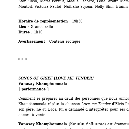
Star Finsh, Marie Fortuit, Maëlle Lecorre, Lélia, Aroun Maria
Monteil, Victoria Paulet, Nathalie Sejean, Nelly Slim, Etaïn
Horaire de représentation
: 19h30
Lieu
: Grande salle
Durée
: 1h10
Avertissement
: Contenu érotique
* * *
SONGS OF GRIEF [LOVE ME TENDER]
Vanasay Khamphommala
[ performance ]
Comment se préparer au deuil des personnes que nous aimon
Khamphommala répète la chanson 
Love me Tender
d’Elvis Pr
son père, né au Laos, lui a demandé d’interpréter pour ses o
encore à venir.
Vanasay Khamphommala
(ວັນນະໄຊ ຄຳພົມມາລາ) est dramatur