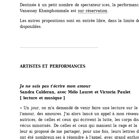
Destinée à un petit nombre de spectateur·ices, la performanc
Vanassay Khamphommala est 
sur réservation
. 
Les autres propositions sont en entrée libre, dans la limite de
disponibles.
...............................................................
ARTISTES ET PERFORMANCES
Je ne sais pas t'écrire mon amour
Sandra Calderan, avec Mélo Lauret et Victoria Paulet
[ lecture et musique ]
« Un jour, on m'a demandé de venir faire une lecture sur le
l'amour, des amoures. J'ai alors lancé un appel à mon réseau 
autrices, de celles et ceux qui écrivent la lutte, les corps diss
vécus minorisés. De celles et ceux qui manient la rage et la r
leur ai proposé de me partager, pour une fois, leurs lettres d'
ont été nombreux.ses à répondre à l'appel, avec grand entho