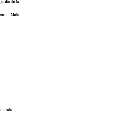
ardin de la 
mala, Mélo 
ommala