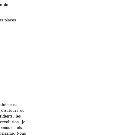
e de 
s places 
 thème de 
d'auteurs et 
idents, les 
évolution. Je 
amour. Iels 
usiasme. Nous 