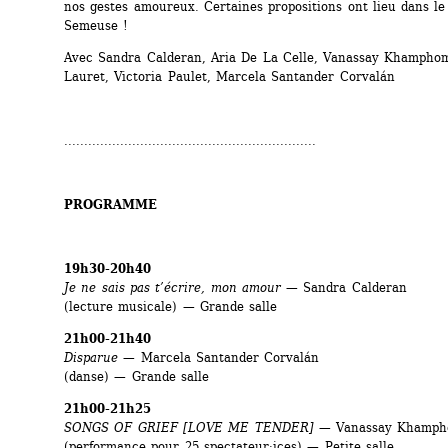
nos gestes amoureux. Certaines propositions ont lieu dans le j
Semeuse !
Avec Sandra Calderan, Aria De La Celle, Vanassay Khamphom
Lauret, Victoria Paulet, Marcela Santander Corvalán
...............................................................
PROGRAMME 
19h30-20h40
Je ne sais pas t’écrire, mon amour
— Sandra Calderan
(lecture musicale) — Grande salle
21h00-21h40
Disparue
— Marcela Santander Corvalán
(danse) — Grande salle
21h00-21h25
SONGS OF GRIEF [LOVE ME TENDER]
— Vanassay Khamph
(performance pour 25 spectateur·ices) — Petite salle