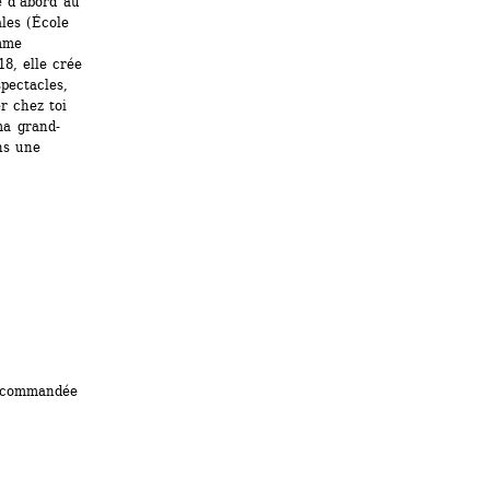
 d’abord au 
les (École 
mme 
, elle crée 
ectacles, 
 chez toi 
ma grand-
s une 
ecommandée 