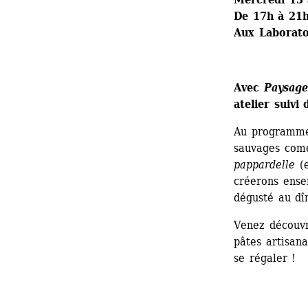
De 17h à 21
Aux Laborato
Avec 
Paysage
atelier suivi 
Au programme 
sauvages comes
pappardelle
(e
créerons ense
dégusté au dî
Venez découvri
pâtes artisanal
se régaler !