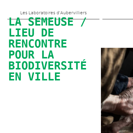
Aller 
Les Laboratoires d’Aubervilliers
au 
LA SEMEUSE / 
contenu 
LIEU DE 
principal
RENCONTRE 
POUR LA 
BIODIVERSITÉ 
EN VILLE