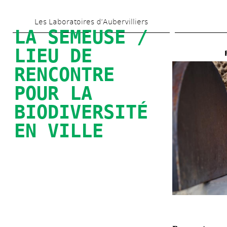
Aller 
Les Laboratoires d’Aubervilliers
au 
LA SEMEUSE / 
contenu 
LIEU DE 
principal
RENCONTRE 
POUR LA 
BIODIVERSITÉ 
EN VILLE