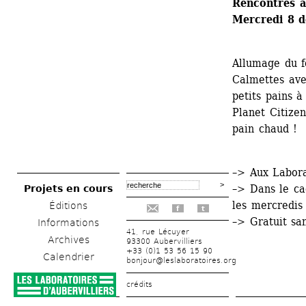
Rencontres a
Mercredi 8 d
Allumage du fo
Calmettes ave
petits pains à
Planet Citizen
pain chaud !
–> Aux Labora
–> Dans le ca
Projets en cours
les mercredis
Éditions
f
t
–> Gratuit sa
Informations
41, rue Lécuyer
Archives
93300 Aubervilliers
+33 (0)1 53 56 15 90
Calendrier
bonjour@leslaboratoires.org
crédits