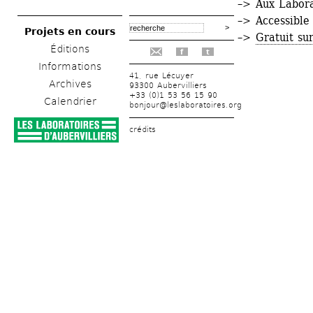
–> Aux Labora
–> Accessible
Projets en cours
–> 
Gratuit sur
Éditions
f
t
Informations
41, rue Lécuyer
Archives
93300 Aubervilliers
+33 (0)1 53 56 15 90
Calendrier
bonjour@leslaboratoires.org
crédits