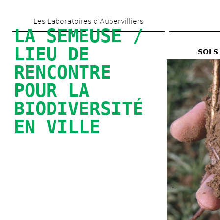
Aller 
Les Laboratoires d’Aubervilliers
au 
LA SEMEUSE / 
contenu 
LIEU DE 
SOLS 
principal
RENCONTRE 
POUR LA 
BIODIVERSITÉ 
EN VILLE