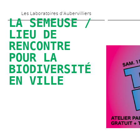
Aller 
Les Laboratoires d’Aubervilliers
au 
LA SEMEUSE / 
contenu 
LIEU DE 
principal
RENCONTRE 
POUR LA 
BIODIVERSITÉ 
EN VILLE