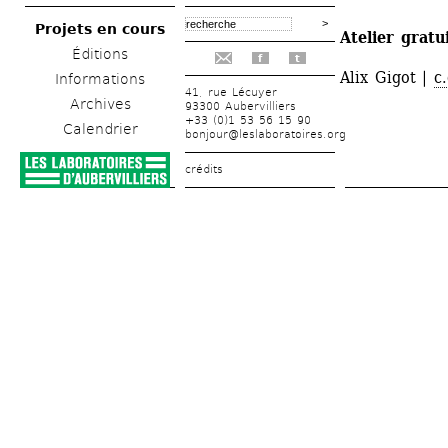
Projets en cours
Atelier gratu
Éditions
f
t
Alix Gigot | 
c
Informations
41, rue Lécuyer
Archives
93300 Aubervilliers
+33 (0)1 53 56 15 90
Calendrier
bonjour@leslaboratoires.org
crédits