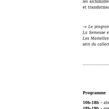
les alchimiste
et transforme
→
Le programm
La Semeuse e
Les Mamelles 
sein du collec
.....................
Programme
10h-18h
– ate
18h-19h
– apé