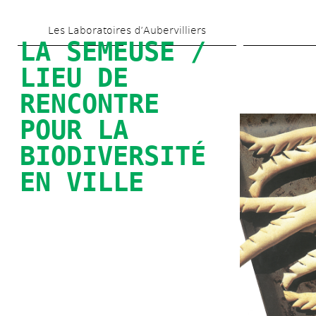
Aller 
Les Laboratoires d’Aubervilliers
au 
LA SEMEUSE / 
contenu 
LIEU DE 
principal
RENCONTRE 
POUR LA 
BIODIVERSITÉ 
EN VILLE