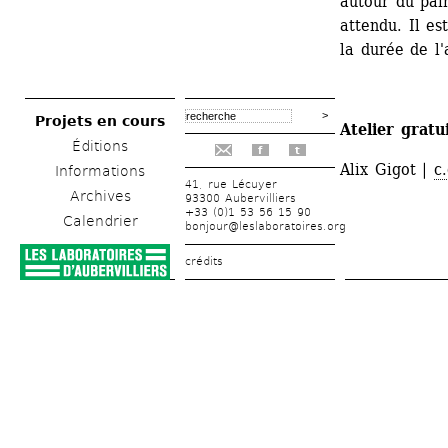
autour du pain
attendu. Il es
la durée de l'
Projets en cours
Atelier gratu
Éditions
f
t
Alix Gigot | 
c
Informations
41, rue Lécuyer
Archives
93300 Aubervilliers
+33 (0)1 53 56 15 90
Calendrier
bonjour@leslaboratoires.org
crédits