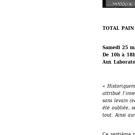
TOTAL PAIN
Samedi 25 m
De 10h à 18
Aux Laboratoi
« Historiqueme
attribué l’inv
sans levain (e
été oubliée, s
tout. Ainsi au
Ce septième r