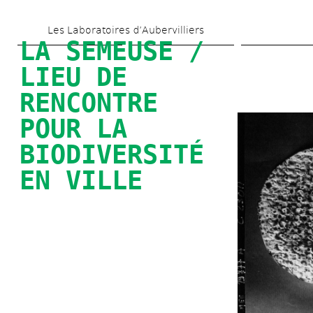
Aller 
Les Laboratoires d’Aubervilliers
au 
LA SEMEUSE / 
contenu 
LIEU DE 
principal
RENCONTRE 
POUR LA 
BIODIVERSITÉ 
EN VILLE