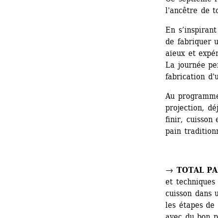
l'ancêtre de t
En s’inspirant
de fabriquer 
aïeux et expér
La journée per
fabrication d'
Au programme 
projection, dé
finir, cuisson
pain tradition
→ 
TOTAL PA
et techniques 
cuisson dans u
les étapes de 
avec du bon pa