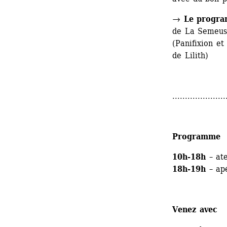
→ 
Le progra
de La Semeus
(Panifixion et
de Lilith)
.....................
Programme
10h-18h
– ate
18h-19h
– apé
Venez avec 