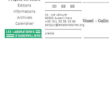
.....................
Éditions
f
t
Informations
41, rue Lécuyer
Archives
93300 Aubervilliers
Visuel : Gall
+33 (0)1 53 56 15 90
Calendrier
bonjour@leslaboratoires.org
crédits