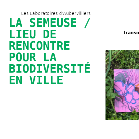
Aller 
Les Laboratoires d’Aubervilliers
au 
LA SEMEUSE / 
contenu 
LIEU DE 
Transm
principal
RENCONTRE 
POUR LA 
BIODIVERSITÉ 
EN VILLE