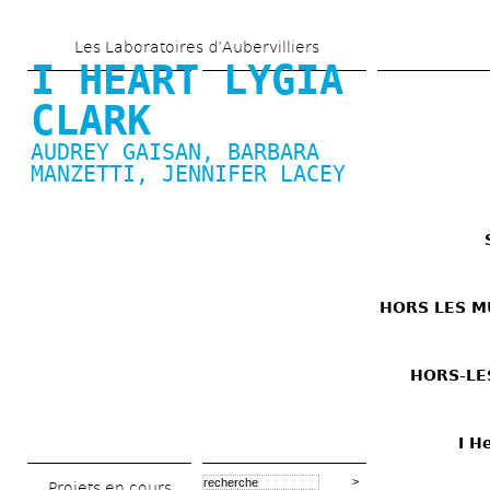
Aller 
Les Laboratoires d’Aubervilliers
au 
I HEART LYGIA 
contenu 
CLARK
principal
AUDREY GAISAN
, 
BARBARA 
MANZETTI
, 
JENNIFER LACEY
HORS LES MU
HORS-LES
I H
Projets en cours