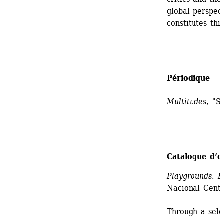
global perspe
constitutes th
Périodique
Multitudes
, "
Catalogue d’
Playgrounds. 
Nacional Cent
Through a sele