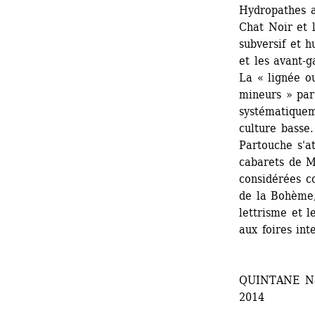
Hydropathes a
Chat Noir et 
subversif et h
et les avant-g
La « lignée ou
mineurs » par 
systématiquem
culture basse
Partouche s'at
cabarets de M
considérées co
de la Bohème,
lettrisme et l
aux foires int
QUINTANE Nat
2014