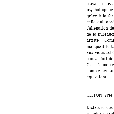
travail, mais 
psychologique
grâce à la for
celle qui, apr
l'aliénation d
de la bureaucr
artiste». Com
manquait le t
aux vieux sché
trouva fort dé
C'est à une re
complémentair
équivalent.
CITTON Yves,
Dictature des 
sociales crian