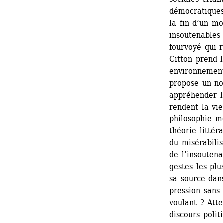
démocratiques 
la fin d’un mo
insoutenables
fourvoyé qui r
Citton prend l
environnementa
propose un no
appréhender le
rendent la vie
philosophie mo
théorie littér
du misérabili
de l’insoutena
gestes les pl
sa source dan
pression sans 
voulant ? Atte
discours polit