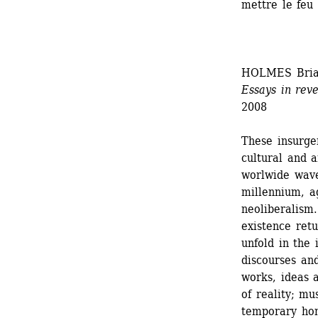
mettre le feu 
HOLMES Bria
Essays in rev
2008
These insurge
cultural and ar
worlwide wave 
millennium, ag
neoliberalism
existence retu
unfold in the 
discourses and
works, ideas 
of reality; m
temporary hom