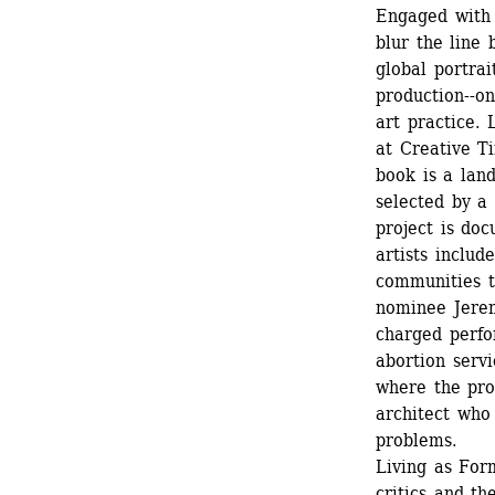
Engaged with t
blur the line 
global portrai
production--on
art practice. 
at Creative Ti
book is a lan
selected by a 
project is doc
artists includ
communities t
nominee Jeremy
charged perf
abortion serv
where the proc
architect who 
problems.
Living as For
critics and t