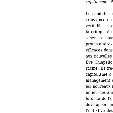
capitalisme
. 
Le capitalisme
croissance du 
véritable cris
la critique du
schémas d'ana
protestataires
efficaces dan
aux nouvelles 
Ève Chiapello 
racine. Ils tr
capitalisme à 
management qu
les nouveaux m
milieu des ann
fordiste de l'
développer un
l'initiative d