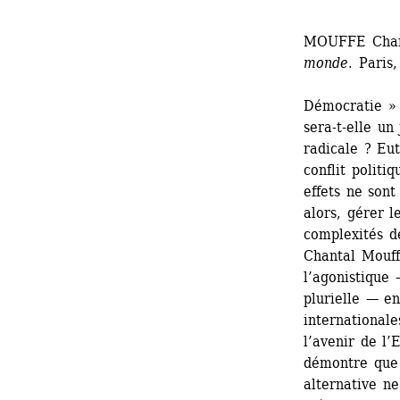
MOUFFE Chan
monde
. Paris
Démocratie » 
sera-t-elle un
radicale ? Eut
conflit politi
effets ne sont
alors, gérer l
complexités d
Chantal Mouffe
l’agonistique
plurielle — e
internationale
l’avenir de l’
démontre que 
alternative ne