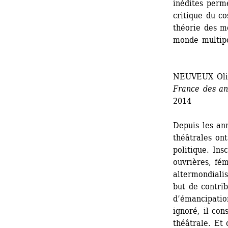
inédites perme
critique du co
théorie des mo
monde multipol
NEUVEUX Oliv
France des an
2014
Depuis les an
théâtrales ont
politique. Insc
ouvrières, fém
altermondialis
but de contri
d’émancipatio
ignoré, il con
théâtrale. Et 