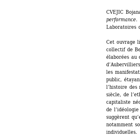
CVEJIC Bojan
performance
.
Laboratoires d
Cet ouvrage l
collectif de B
élaborées au 
d’Aubervillier
les manifestat
public, étayan
l’histoire des
siècle, de l’e
capitaliste né
de l’idéologie
suggèrent qu’e
notamment sou
individuelles.