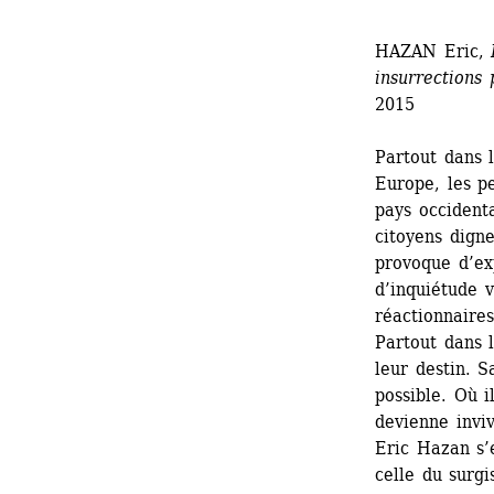
HAZAN Eric, 
insurrections 
2015
Partout dans l
Europe, les p
pays occidenta
citoyens digne
provoque d’ex
d’inquiétude v
réactionnaire
Partout dans l
leur destin. S
possible. Où i
devienne invi
Eric Hazan s’
celle du surgi