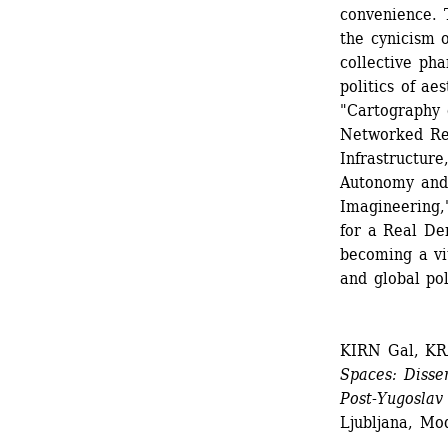
convenience. T
the cynicism o
collective ph
politics of ae
"Cartography o
Networked Res
Infrastructure
Autonomy and 
Imagineering,
for a Real De
becoming a vit
and global pol
KIRN Gal, KR
Spaces: Dissen
Post-Yugoslav
Ljubljana, Mo