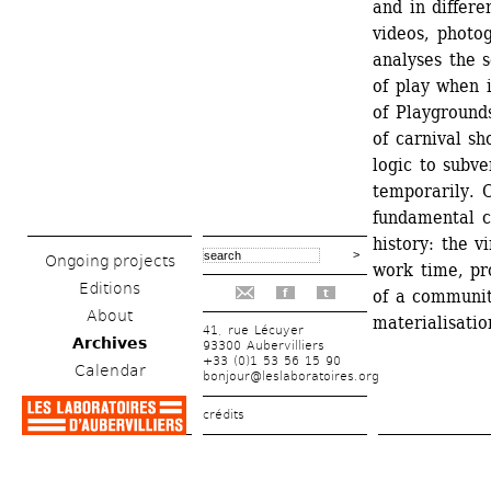
and in differe
videos, photog
analyses the s
of play when i
of Playgrounds
of carnival sh
logic to subve
temporarily. 
fundamental c
history: the v
Ongoing projects
work time, pr
Editions
of a communit
f
t
About
materialisatio
41, rue Lécuyer
Archives
93300 Aubervilliers
+33 (0)1 53 56 15 90
Calendar
bonjour@leslaboratoires.org
crédits