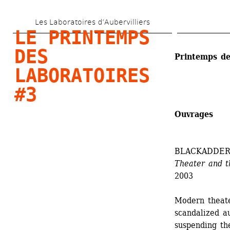
Skip 
Les Laboratoires d’Aubervilliers
to 
LE PRINTEMPS 
main 
DES 
Printemps de
content
LABORATOIRES 
#3
Ouvrages
BLACKADDER 
Theater and t
2003
Modern theater
scandalized a
suspending the