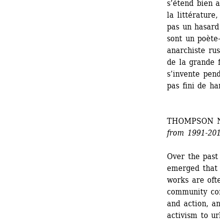
s’étend bien a
la littérature,
pas un hasard 
sont un poète-
anarchiste ru
de la grande 
s’invente pen
pas fini de ha
THOMPSON N
from 1991-20
Over the past
emerged that u
works are oft
community con
and action, an
activism to ur