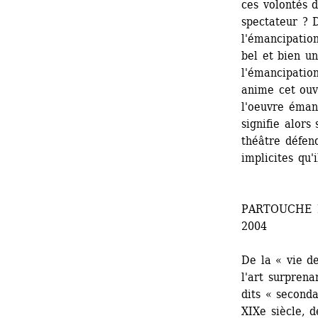
ces volontés d
spectateur ? D
l'émancipation
bel et bien un
l'émancipation
anime cet ouvr
l'oeuvre émanc
signifie alors
théâtre défend
implicites qu'
PARTOUCHE 
2004 
De la « vie d
l'art surprena
dits « seconda
XIXe siècle, d