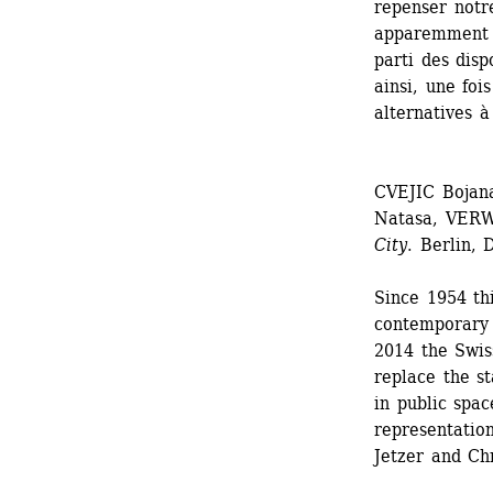
repenser notre
apparemment n
parti des disp
ainsi, une foi
alternatives à
CVEJIC Bojan
Natasa, VERW
City
. Berlin, 
Since 1954 thi
contemporary a
2014 the Swiss
replace the st
in public spac
representatio
Jetzer and Ch