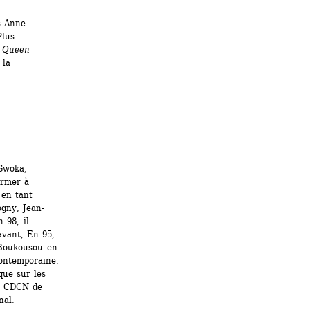
 Anne 
lus 
 
Queen 
la 
woka, 
rmer à 
en tant 
ogny, Jean-
98, il 
vant, En 95, 
 Boukousou en 
ontemporaine. 
ue sur les 
u CDCN de 
nal.