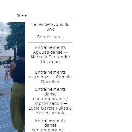
Share 
Le rendez-vous du 
lundi
Rendez-vous
Entraînements 
Agwuas danse — 
Marcela Santander 
Corvalán
Entraînements 
astrologie — Camille 
Ducellier 
Entraînements 
danse 
contemporaine / 
improvisation — 
Lucía García Pullés & 
Marcos Arriola
Entraînements 
danse 
contemporaine — 