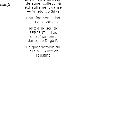
déjeuner collectif & 
entifs 
échauffement danse 
— Ametonyo Silva
Entraînements riso 
— H·Alix Sanyas
FRONTIÈRES DE 
SERPENT — Les 
entraînements 
danse de Dagô R.
Le quadriathlon du 
jardin — Alice et 
Faustine