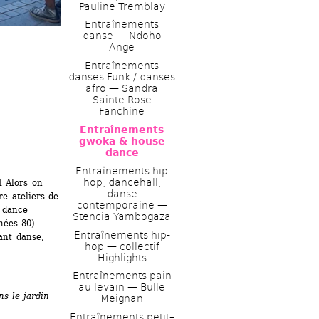
Pauline Tremblay
Entraînements 
danse — Ndoho 
Ange
Entraînements 
danses Funk / danses 
afro — Sandra 
Sainte Rose 
Fanchine
Entraînements 
gwoka & house 
dance 
Entraînements hip 
hop, dancehall, 
 Alors on 
danse 
e ateliers de 
contemporaine — 
 dance 
Stencia Yambogaza 
ées 80) 
Entraînements hip-
nt danse, 
hop — collectif 
Highlights
Entraînements pain 
au levain — Bulle 
s le jardin 
Meignan
Entraînements petit–