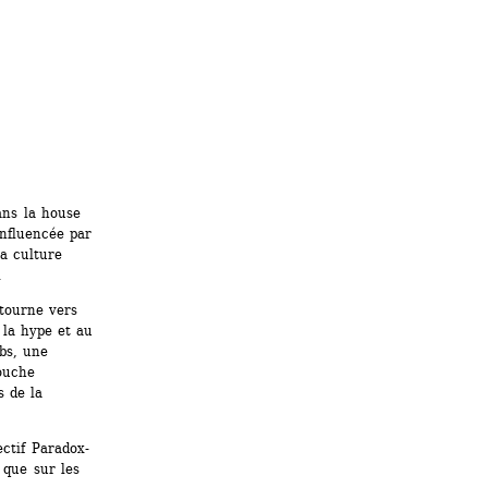
ns la house 
nfluencée par 
a culture 
. 
tourne vers 
 la hype et au 
bs, une 
ouche 
 de la 
ctif Paradox-
que sur les 