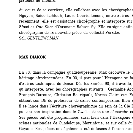
plateaux de théâtre.
Au cours de sa carrière, elle collabore avec les chorégraphes
Nguyen, Saïdo Lehlouh, Laure Courtellemont, entre autres. P
récemment, elle est assistante chorégraphe et interprète sur
Blood
et 
One Shot
d’Ousmane Babson Sy. Elle co-signe enfin 
chorégraphie de la nouvelle pièce du collectif Paradox-
Sal, 
GENTLEWOMAN
.
MAX DIAKOK
En 78, dans la campagne guadeloupéenne, Max découvre le G
héritage afrodescendant. En 90, il part pour l’Hexagone se fo
d’autres techniques de danse. Dès les années 90, il travaille, 
qu’interprète, avec les chorégraphes suivants : Germaine Ac
François Duroure, Christian Bourigault, Norma Claire etc. En 
obtient son DE de professeur de danse contemporaine. Bien a
il se lance dans l’écriture chorégraphique au sein de la Cie
puisant son inspiration dans le Gwoka, dans une démarche c
Ses pièces ont été programmées aussi bien dans l’Hexagone q
scènes nationales de Guadeloupe, Martinique, et sur celle d
Guyane. Ses pièces ont également été diffusées à l’internatio